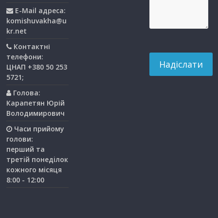
E-Mail адреса:
komishuvakha@u
kr.net
Контактні
телефони:
ЦНАП +380 50 253
5721;
Голова:
Карапетян Юрій
Володимирович
Часи прийому
голови:
перший та
третiй понедiлок
кожного мiсяця
8:00 - 12:00