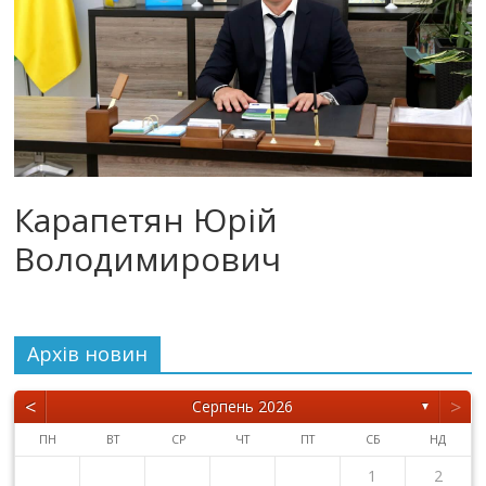
Карапетян Юрій
Володимирович
Архiв новин
<
>
Серпень 2026
▼
ПН
ВТ
СР
ЧТ
ПТ
СБ
НД
1
2