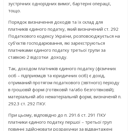
зустрічних однорідних вимог, бартерні операції,
тощо.
Порядок визначення доходів та їх склад для
платників єдиного податку, який визначений ст. 292
Податкового кодексу України, розповсюджується на
суб’єктів господарювання, які зареєструються
платниками єдиного податку третьої групи за
ставкою 2 відсотки доходу.
Так, доходом платників єдиного податку (фізичних
осіб – підприємців та юридичних осіб) є дохід,
отриманий протягом податкового (звітного) періоду
в грошовій формі (готівковій та/або безготівковій);
матеріальній або нематеріальній формі, визначеній п.
292.3 ст. 292 ПКУ.
При цьому, відповідно до п. 291.6 ст. 291 ПКУ
платники єдиного податку першої – третьої груп
повинні здійснювати розрахунки за відвантажені