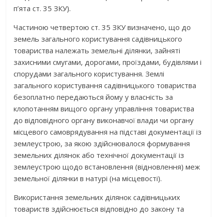
п’ята ст. 35 ЗКУ).
Частиною четвертою ст. 35 ЗКУ визначено, що до
земель загального користування садівницького
товариства належать земельні ділянки, зайняті
захисними смугами, дорогами, проїздами, будівлями і
спорудами загального користування. Землі
загального користування садівницького товариства
безоплатно передаються йому у власність за
клопотанням вищого органу управління товариства
до відповідного органу виконавчої влади чи органу
місцевого самоврядування на підставі документації із
землеустрою, за якою здійснювалося формування
земельних ділянок або технічної документації із
землеустрою щодо встановлення (відновлення) меж
земельної ділянки в натурі (на місцевості).
Використання земельних ділянок садівницьких
товариств здійснюється відповідно до закону та