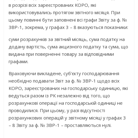
в розрізі всіх зареєстрованих КОРО, які
використовувались протягом звітного місяця. При
цьому повинні бути заповнені всі графи Звіту за ф. №
ЗВР-1, зокрема, у графах 3 – 8 вказуються показники:
суми розрахунків за звітний місяць, сума податку на
додану вартість, сума акцизного податку та сума, що
видана при поверненні товару за відповідними
графами.
Враховуючи викладене, суб’єкту господарювання
необхідно подавати Звіт за ф. № ЗВР-1 щодо всіх
КОРО, зареєстрованих на господарську одиницю, які
ведуться разом із РК незалежно від того, що
розрахункові операції на господарській одиниці не
проводилися. При цьому, у разі відсутності
розрахункових операцій у звітному місяці у графах 3
– 8 Звіту за ф. № ЗВР-1 – проставляються нулі.