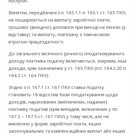
послуги».
Винятки, передбачені п.п. 165.1.1 п. 165.1 ст. 165 ПКУ,
не поширюються на виплату заробітної плати,
грошової (вихідної) допомоги при виході на пенсію (у
відставку) та виплату, пов’язану з тимчасовою
втратою працездатності.
До загального місячного (річного) оподатковуваного
доходу платника податку включаються, зокрема, інші
доходи, крім зазначених у ст. 165 ПКУ (п.п. 164.2.20 п.
164.2 ст. 164 ПКУ).
Згідно з п. 167.1 ст. 167 ПКУ ставка податку
становить 18 відсотків бази оподаткування щодо
доходів, нарахованих (виплачених, наданих)
платнику податків (крім випадків, визначених у пп.
167.2 – 167.5 ст. 167 ПКУ) у тому числі, але не
виключно у формі: заробітної плати, інших
заохочувальних та компенсаційних виплат або інших