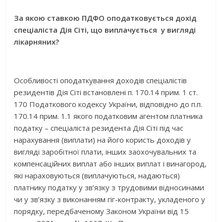
За якою ставкою ПДФО оподатковується дохід
спеціаліста Дія Сіті, що виплачується у вигляді
лікарняних?
Особливості оподаткування доходів спеціалістів
резидентів Дія Сіті встановлені п. 170.14 прим. 1 ст.
170 Податкового кодексу України, відповідно до п.п.
170.14 прим. 1.1 якого податковим агентом платника
податку – спеціаліста резидента Дія Сіті під час
нарахування (виплати) на його користь доходів у
вигляді заробітної плати, інших заохочувальних та
компенсаційних виплат або інших виплат і винагород,
які нараховуються (виплачуються, надаються)
платнику податку у зв’язку з трудовими відносинами
чи у зв’язку з виконанням гіг-контракту, укладеного у
порядку, передбаченому Законом України від 15