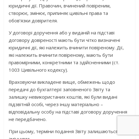
юридичні дії. Правочин, вчинений повіреним,
створює, змінює, припиняє цивільні права та
обов’язки довірителя.
У договорі доручення або у виданій на підставі
договору довіреності мають бути чітко визначені
юридичні дії, які належить вчинити повіреному. Дії,
які належить вчинити повіреному, мають бути
правомірними, конкретними та здійсненними (ст.
1003 Цивільного кодексу).
Враховуючи викладене вище, обмежень щодо
передачі до бухгалтерії заповненого Звіту та
залишку невикористаних коштів, які були видані
підзвітній особі, через іншу матеріально –
відповідальну особу на підставі договору доручення
не передбачено.
При цьому, терміни подання Звіту залишаються не
змінними.