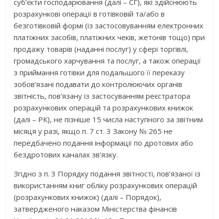
суб’єкти господарювання (далі – СГ), які здійснюють
розрахункові операції в готівковій та/або в
безготівковій формі (із застосовуванням електронних
платіжних засобів, платіжних чеків, жетонів тощо) при
продажу товарів (наданні послуг) у сфері торгівлі,
громадського харчування та послуг, а також операції
з приймання готівки для подальшого її переказу
зобов’язані подавати до контролюючих органів
звітність, пов’язану із застосуванням реєстратора
розрахункових операцій та розрахункових книжок
(далі – РК), не пізніше 15 числа наступного за звітним
місяця у разі, якщо п. 7 ст. 3 Закону № 265 не
передбачено подання інформації по дротових або
бездротових каналах зв’язку.
Згідно з п. 3 Порядку подання звітності, пов’язаної із
використанням книг обліку розрахункових операцій
(розрахункових книжок) (далі – Порядок),
затвердженого наказом Міністерства фінансів