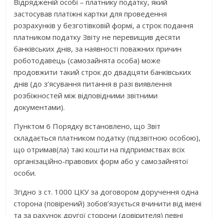
Відрядженій особі – платнику податку, який
застосував платіжні картки для проведення
розрахунків у безготівковій формі, а строк подання
платником податку Звіту не перевищив десяти
банківських днів, за наявності поважних причин
роботодавець (самозайнята особа) може
продовжити такий строк до двадцяти банківських
днів (до з’ясування питання в разі виявлення
розбіжностей між відповідними звітними
документами).
Пунктом 6 Порядку встановлено, що Звіт
складається платником податку (підзвітною особою),
що отримав(ла) такі кошти на підприємствах всіх
організаційно-правових форм або у самозайнятої
особи.
Згідно з ст. 1000 ЦКУ за договором доручення одна
сторона (повірений) зобов’язується вчинити від імені
та за рахунок другої сторони (довірителя) певні