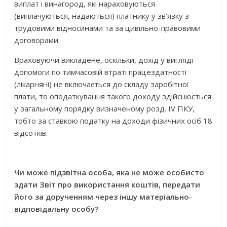
виплат і винагород, які нараховуються
(виплачуються, надаються) платнику у зв’язку з
трудовими відносинами та за цивільно-правовими
договорами.
Враховуючи викладене, оскільки, дохід у вигляді
допомоги по тимчасовій втраті працездатності
(лікарняні) не включається до складу заробітної
плати, то оподаткування такого доходу здійснюється
у загальному порядку визначеному розд. IV ПКУ,
тобто за ставкою податку на доходи фізичних осіб 18
відсотків.
Чи може підзвітна особа, яка не може особисто
здати Звіт про використання коштів, передати
його за дорученням через іншу матеріально-
відповідальну особу?