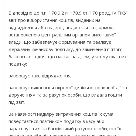
Відповідно до п.п. 170.9.2 п. 170.9 ст. 170 розд. IV ПКУ
звіт про використання коштів, виданих на
відрядження або під звіт, подається за формою,
встановленою центральним органом виконавчої
влади, що забезпечує формування та реалізує
державну фінансову політику, до закінчення п’ятого
банківського дня, що настає за днем, у якому платник
податку:
завершує таке відрядження;
завершує виконання окремої цивільно-правової дії за
дорученням та за рахунок особи, що видала кошти
під звіт.
За наявності надміру витрачених коштів їх сума
повертається платником податку в касу або
зараховується на банківський рахунок особи, що їх
видала, до або під час подання зазначеного звіту.