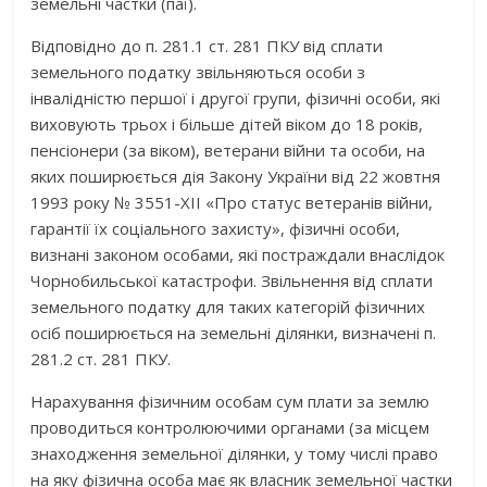
земельні частки (паї).
Відповідно до п. 281.1 ст. 281 ПКУ від сплати
земельного податку звільняються особи з
інвалідністю першої і другої групи, фізичні особи, які
виховують трьох і більше дітей віком до 18 років,
пенсіонери (за віком), ветерани війни та особи, на
яких поширюється дія Закону України від 22 жовтня
1993 року № 3551-XII «Про статус ветеранів війни,
гарантії їх соціального захисту», фізичні особи,
визнані законом особами, які постраждали внаслідок
Чорнобильської катастрофи. Звільнення від сплати
земельного податку для таких категорій фізичних
осіб поширюється на земельні ділянки, визначені п.
281.2 ст. 281 ПКУ.
Нарахування фізичним особам сум плати за землю
проводиться контролюючими органами (за місцем
знаходження земельної ділянки, у тому числі право
на яку фізична особа має як власник земельної частки