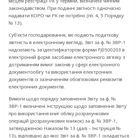
місцем реєстрації РК у терміни, визначені чинним
законодавством. При поданні звітності одночасно
надавати КОРО чи РК не потрібно (пп. 4, 5 Порядку
№ 13).
Суб’єкти господарювання, які подають податкову
звітність в електронному вигляді, Звіт за ф. № ЗВР-1
надсилають за ідентифікатором форми FJ0500203 в
електронній формі засобами електронного зв’язку з
дотриманням вимог законів у сфері електронного
документообігу та використання електронних
документів із зазначенням обов’язкових реквізитів
електронних документів.
Вимоги щодо порядку заповнення Звіту за ф. №
ЗВР-1 визначені Інструкцією щодо заповнення Звіту
про використання книг обліку розрахункових
операцій (розрахункових книжок) за ф. № ЗВР-1,
затвердженою Наказом № 13 (далі – Інструкція №
13), відповідно до якої Звіт за ф. № ЗВР-1 складається