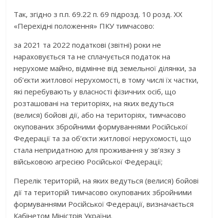
Так, згідно з п.п. 69.22 п. 69 підрозд. 10 розд. ХХ
«Перехідні положення» ПКУ тимчасово:
за 2021 та 2022 податкові (звітні) роки не
нараховується та не сплачується податок на
нерухоме майно, відмінне від земельної ділянки, за
об’єкти житлової нерухомості, в тому числі їх частки,
які перебувають у власності фізичних осіб, що
розташовані на територіях, на яких ведуться
(велися) бойові дії, або на територіях, тимчасово
окупованих збройними формуваннями Російської
Федерації та за об’єкти житлової нерухомості, що
стала непридатною для проживання у зв’язку з
військовою агресією Російської Федерації;
Перелік територій, на яких ведуться (велися) бойові
дії та територій тимчасово окупованих збройними
формуваннями Російської Федерації, визначається
Кабінетом Міністрів України.