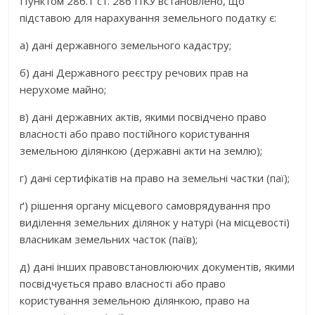
Пунктом 286.1 ст. 286 ПКУ встановлено, що
підставою для нарахування земельного податку є:
а) дані державного земельного кадастру;
б) дані Державного реєстру речових прав на
нерухоме майно;
в) дані державних актів, якими посвідчено право
власності або право постійного користування
земельною ділянкою (державні акти на землю);
г) дані сертифікатів на право на земельні частки (паї);
ґ) рішення органу місцевого самоврядування про
виділення земельних ділянок у натурі (на місцевості)
власникам земельних часток (паїв);
д) дані інших правовстановлюючих документів, якими
посвідчується право власності або право
користування земельною ділянкою, право на