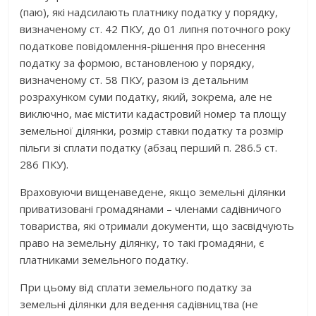
(паю), які надсилають платнику податку у порядку,
визначеному ст. 42 ПКУ, до 01 липня поточного року
податкове повідомлення-рішення про внесення
податку за формою, встановленою у порядку,
визначеному ст. 58 ПКУ, разом із детальним
розрахунком суми податку, який, зокрема, але не
виключно, має містити кадастровий номер та площу
земельної ділянки, розмір ставки податку та розмір
пільги зі сплати податку (абзац перший п. 286.5 ст.
286 ПКУ).
Враховуючи вищенаведене, якщо земельні ділянки
приватизовані громадянами – членами садівничого
товариства, які отримали документи, що засвідчують
право на земельну ділянку, то такі громадяни, є
платниками земельного податку.
При цьому від сплати земельного податку за
земельні ділянки для ведення садівництва (не