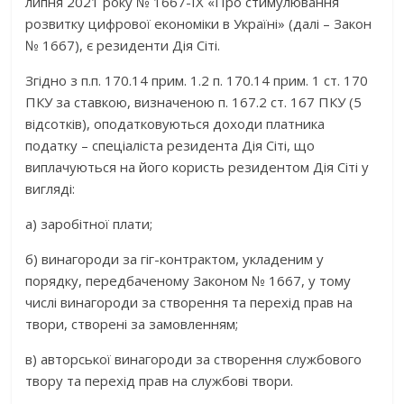
липня 2021 року № 1667-ІХ «Про стимулювання
розвитку цифрової економіки в Україні» (далі – Закон
№ 1667), є резиденти Дія Сіті.
Згідно з п.п. 170.14 прим. 1.2 п. 170.14 прим. 1 ст. 170
ПКУ за ставкою, визначеною п. 167.2 ст. 167 ПКУ (5
відсотків), оподатковуються доходи платника
податку – спеціаліста резидента Дія Сіті, що
виплачуються на його користь резидентом Дія Сіті у
вигляді:
а) заробітної плати;
б) винагороди за гіг-контрактом, укладеним у
порядку, передбаченому Законом № 1667, у тому
числі винагороди за створення та перехід прав на
твори, створені за замовленням;
в) авторської винагороди за створення службового
твору та перехід прав на службові твори.