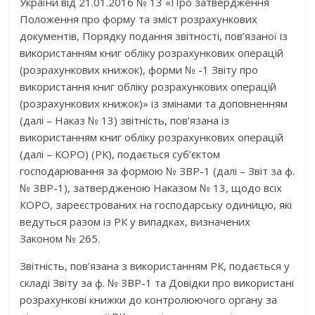
України від 21.01.2016 № 13 «Про затвердження
Положення про форму та зміст розрахункових
документів, Порядку подання звітності, пов’язаної із
використанням книг обліку розрахункових операцій
(розрахункових книжок), форми № -1 Звіту про
використання книг обліку розрахункових операцій
(розрахункових книжок)» із змінами та доповненням
(далі – Наказ № 13) звітність, пов’язана із
використанням книг обліку розрахункових операцій
(далі – КОРО) (РК), подається суб’єктом
господарювання за формою № ЗВР-1 (далі – Звіт за ф.
№ ЗВР-1), затвердженою Наказом № 13, щодо всіх
КОРО, зареєстрованих на господарську одиницю, які
ведуться разом із РК у випадках, визначених
Законом № 265.
Звітність, пов’язана з використанням РК, подається у
складі Звіту за ф. № ЗВР-1 та Довідки про використані
розрахункові книжки до контролюючого органу за