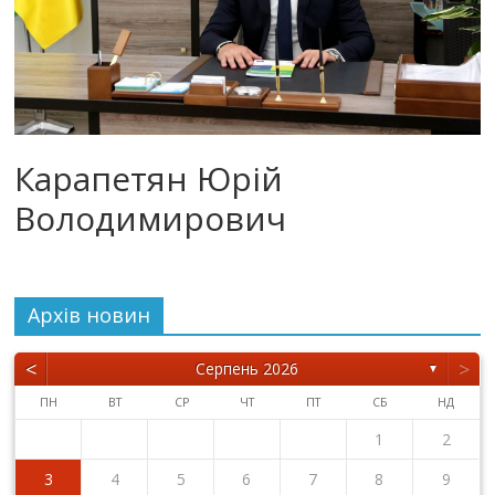
Карапетян Юрій
Володимирович
Архiв новин
<
>
Серпень 2026
▼
ПН
ВТ
СР
ЧТ
ПТ
СБ
НД
1
2
3
4
5
6
7
8
9