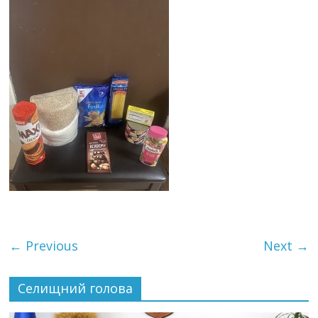
← Previous
Next →
Селищний голова