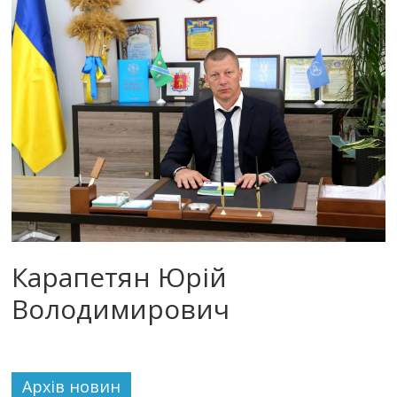
Карапетян Юрій
Володимирович
Архiв новин