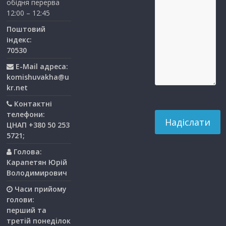
обідня перерва
12:00 – 12:45
Поштовий
індекс:
70530
E-Mail адреса:
komishuvakha@u
kr.net
Контактні
телефони:
ЦНАП +380 50 253
5721;
Голова:
Карапетян Юрій
Володимирович
Часи прийому
голови:
перший та
третiй понедiлок