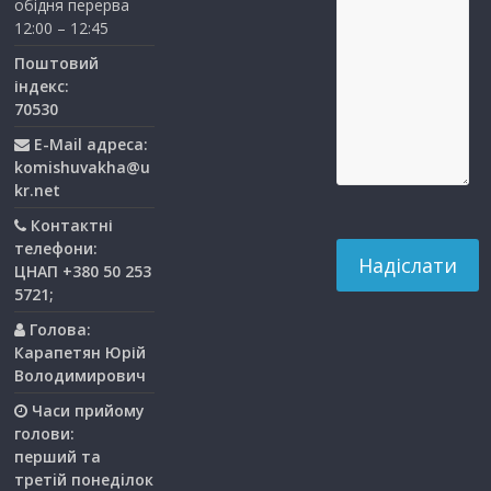
обідня перерва
12:00 – 12:45
Поштовий
індекс:
70530
E-Mail адреса:
komishuvakha@u
kr.net
Контактні
телефони:
ЦНАП +380 50 253
5721;
Голова:
Карапетян Юрій
Володимирович
Часи прийому
голови:
перший та
третiй понедiлок