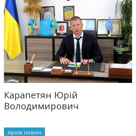
Карапетян Юрій
Володимирович
Архiв новин