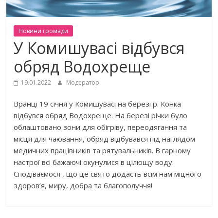
Новини громади
У Комишувасі відбувся
обряд Водохреще
19.01.2022
Модератор
Вранці 19 січня у Комишувасі на березі р. Конка
відбувся обряд Водохреще. На березі річки було
облаштовано зони для обігріву, переодягання та
місця для чаювання, обряд відбувався під наглядом
медичних працівників та рятувальників. В гарному
настрої всі бажаючі окунулися в цілющу воду.
Сподіваємося , що це свято додасть всім нам міцного
здоров’я, миру, добра та благополуччя!