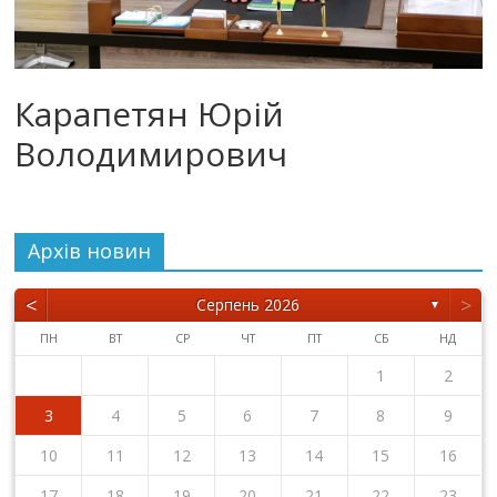
Карапетян Юрій
Володимирович
Архiв новин
<
>
Серпень 2026
▼
ПН
ВТ
СР
ЧТ
ПТ
СБ
НД
1
2
3
4
5
6
7
8
9
10
11
12
13
14
15
16
17
18
19
20
21
22
23