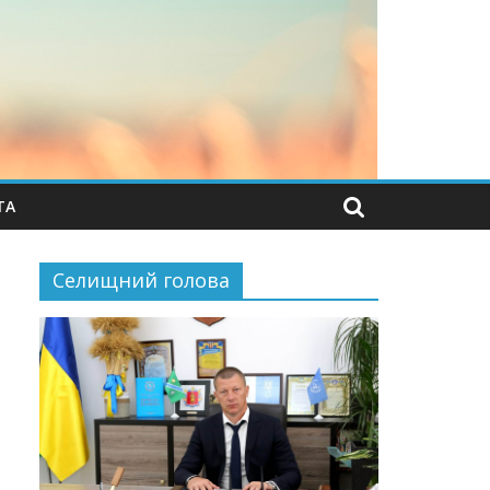
ТА
Селищний голова