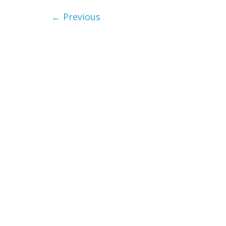
← Previous