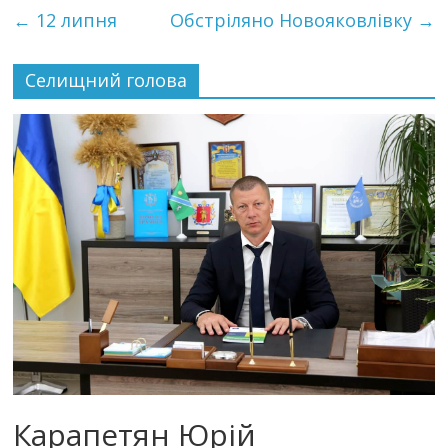
←
12 липня
Обстріляно Новояковлівку
→
Селищний голова
Карапетян Юрій