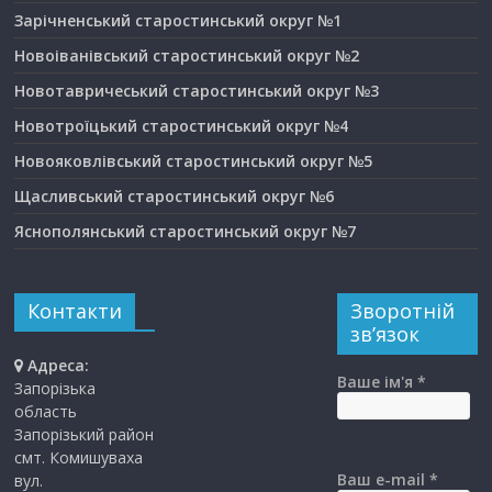
Зарічненський старостинський округ №1
Новоіванівський старостинський округ №2
Новотавричеський старостинський округ №3
Новотроїцький старостинський округ №4
Новояковлівський старостинський округ №5
Щасливський старостинський округ №6
Яснополянський старостинський округ №7
Контакти
Зворотній
зв’язок
Адреса:
Ваше ім'я *
Запорізька
область
Запорізький район
смт. Комишуваха
Ваш e-mail *
вул.