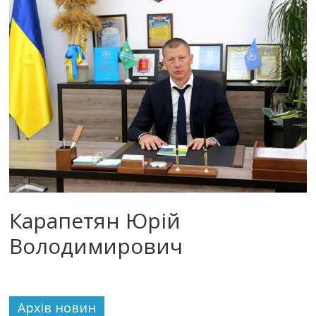
Карапетян Юрій
Володимирович
Архiв новин