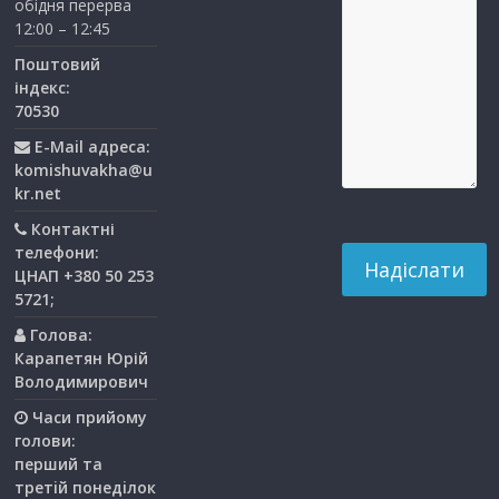
обідня перерва
12:00 – 12:45
Поштовий
індекс:
70530
E-Mail адреса:
komishuvakha@u
kr.net
Контактні
телефони:
ЦНАП +380 50 253
5721;
Голова:
Карапетян Юрій
Володимирович
Часи прийому
голови:
перший та
третiй понедiлок