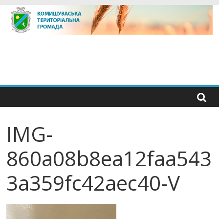
Skip
to
content
IMG-
860a08b8ea12faa543
3a359fc42aec40-V