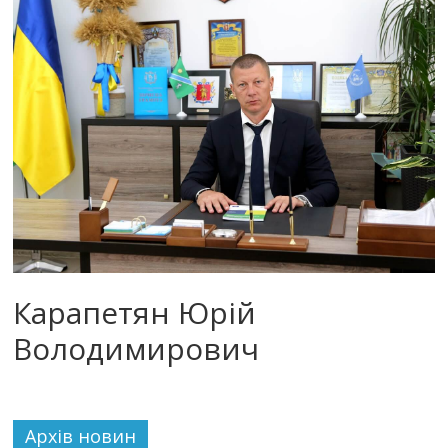
Карапетян Юрій
Володимирович
Архiв новин