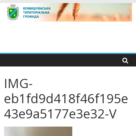
Skip
to
content
IMG-
eb1fd9d418f46f195e
43e9a5177e3e32-V