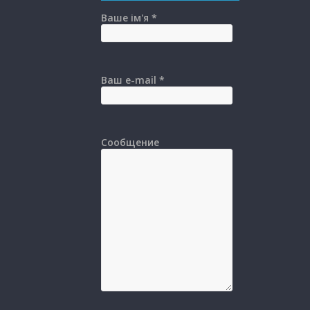
Ваше ім'я *
Ваш e-mail *
Сообщение