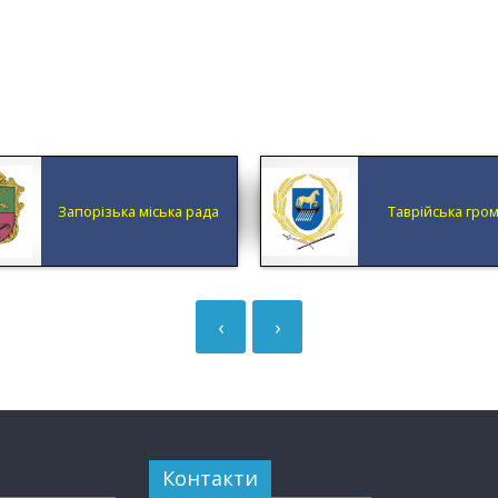
27
29
25
27
23
23
26
29
24
27
29
25
28
23
26
28
24
24
27
23
25
28
23
26
29
24
27
29
25
26
29
25
27
23
25
28
24
26
29
24
27
27
23
26
28
24
26
29
25
27
23
25
28
28
24
27
29
25
27
23
26
28
24
26
29
25
28
23
26
28
24
27
29
25
27
23
24
27
23
25
28
23
26
29
24
27
29
25
25
28
24
26
29
24
27
23
25
28
23
26
26
29
25
27
23
25
28
27
27
28
30
26
28
24
24
27
30
25
28
30
26
29
24
27
29
25
25
28
24
26
29
24
27
30
25
28
30
26
27
30
26
28
24
26
29
25
27
30
25
28
28
24
27
29
25
27
30
26
28
24
26
29
25
28
30
26
28
24
27
29
25
27
30
26
29
24
27
29
25
28
30
26
28
24
25
28
24
26
29
24
27
30
25
28
30
26
26
29
25
27
30
25
28
24
26
29
24
27
27
30
26
28
24
26
29
28
28
29
27
29
25
25
28
31
26
29
27
30
25
28
30
26
26
29
25
27
30
25
28
31
26
29
27
28
31
27
29
25
27
30
26
28
31
26
29
25
28
30
26
28
31
27
29
25
27
30
26
29
27
29
25
28
30
26
28
31
27
30
25
28
30
26
29
27
29
25
26
29
25
27
30
25
28
31
26
29
27
27
30
26
28
31
26
29
25
27
30
25
28
28
31
27
29
25
27
30
29
30
28
30
26
26
29
27
30
28
31
26
29
27
27
30
26
28
31
26
29
27
30
28
29
28
30
26
28
31
27
29
27
30
26
29
27
29
28
30
26
28
31
27
30
28
30
26
29
27
29
28
31
26
29
27
30
28
30
26
27
30
26
28
31
26
29
27
30
28
28
31
27
29
27
30
26
28
31
26
29
28
30
26
28
31
30
31
29
27
27
30
28
31
29
27
30
28
28
31
27
29
27
30
28
31
29
29
27
29
28
30
28
31
27
30
28
30
29
27
29
28
31
29
27
30
28
30
29
27
30
28
31
29
27
28
31
27
29
27
30
28
31
29
28
30
28
31
27
29
27
30
29
27
29
31
30
28
28
31
29
30
28
31
29
28
30
28
31
29
30
30
28
30
29
29
28
31
29
30
28
30
29
30
28
31
29
30
28
31
29
30
28
29
28
30
28
31
29
30
29
29
28
30
28
31
30
28
30
30
30
31
30
30
30
31
30
31
30
31
30
31
30
31
30
30
30
31
30
30
30
31
31
31
31
31
31
31
31
31
31
Запорізька міська рада
Таврійська гро
‹
›
Контакти