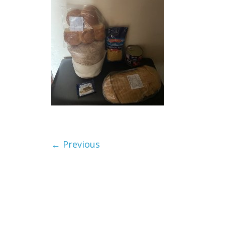
← Previous