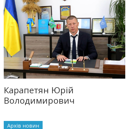
Карапетян Юрій
Володимирович
Архiв новин