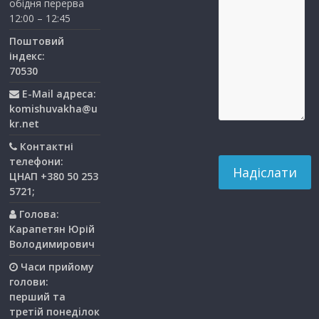
обідня перерва
12:00 – 12:45
Поштовий
індекс:
70530
E-Mail адреса:
komishuvakha@u
kr.net
Контактні
телефони:
ЦНАП +380 50 253
5721;
Голова:
Карапетян Юрій
Володимирович
Часи прийому
голови:
перший та
третiй понедiлок