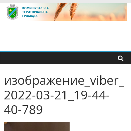
Skip
to
content
изображение_viber_
2022-03-21_19-44-
40-789