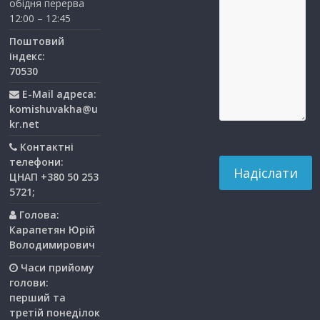
обідня перерва
12:00 – 12:45
Поштовий
індекс:
70530
E-Mail адреса:
komishuvakha@u
kr.net
Контактні
телефони:
ЦНАП +380 50 253
5721;
Голова:
Карапетян Юрій
Володимирович
Часи прийому
голови:
перший та
третiй понедiлок