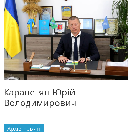
Карапетян Юрій
Володимирович
Архiв новин