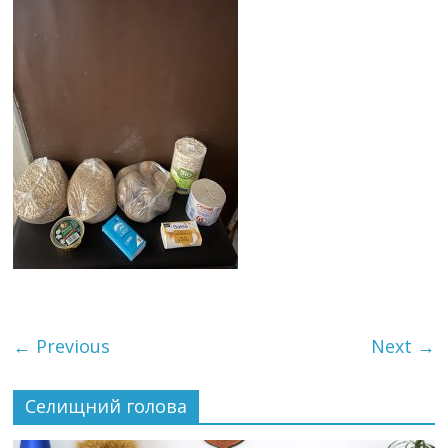
← Previous
Next →
Селищний голова