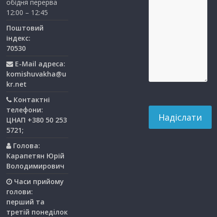
обідня перерва
12:00 – 12:45
Поштовий
індекс:
70530
E-Mail адреса:
komishuvakha@u
kr.net
Контактні
телефони:
ЦНАП +380 50 253
5721;
Голова:
Карапетян Юрій
Володимирович
Часи прийому
голови:
перший та
третiй понедiлок