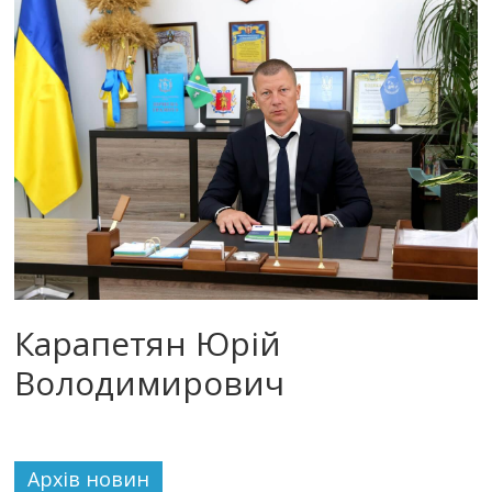
Карапетян Юрій
Володимирович
Архiв новин