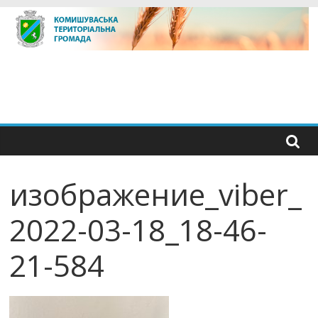
Skip
to
content
изображение_viber_
2022-03-18_18-46-
21-584