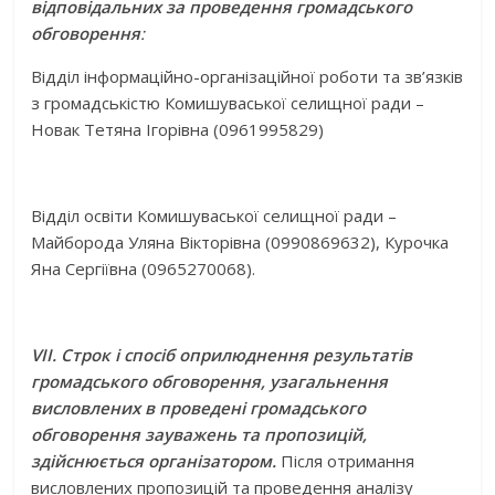
відповідальних за проведення громадського
обговорення
:
Відділ інформаційно-організаційної роботи та зв’язків
з громадськістю Комишуваської селищної ради –
Новак Тетяна Ігорівна (0961995829)
Відділ освіти Комишуваської селищної ради –
Майборода Уляна Вікторівна (0990869632), Курочка
Яна Сергіївна (0965270068).
VII
.
Строк і спосіб оприлюднення результатів
громадського обговорення, узагальнення
висловлених в проведені громадського
обговорення зауважень та пропозицій,
здійснюється організатором.
Після отримання
висловлених пропозицій та проведення аналізу