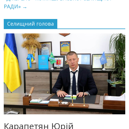
РАДИ»
→
Селищний голова
Карапетян Юрій