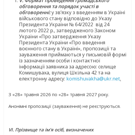
V
.
Формат проведення громадського
обговорення та порядок участі в
обговоренні:
у зв’язку з введенням в Україні
військового стану відповідно до Указу
Президента України № 64/2022 від 24
лютого 2022 р., затвердженого Законом
України «Про затвердження Указу
Президента України «Про введення
воєнного стану в Україні», пропозиції та
зауваження приймаються у письмовій формі
із зазначенням особи і контактної
інформації заявника за адресою: селище
Комишуваха, вулиця Шкільна 42 та на
електронну адресу:
komishuvakha@ukr.net
.
З «28» травня 2026 по «28» травня 2027 року.
Анонімні пропозиції (зауваження) не реєструються.
VІ. Прізвище та ім’я осіб, визначених