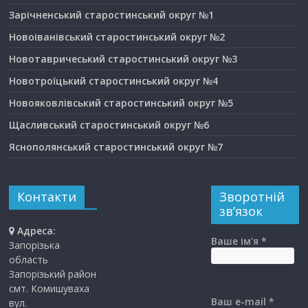
Зарічненський старостинський округ №1
Новоіванівський старостинський округ №2
Новотавричеський старостинський округ №3
Новотроїцький старостинський округ №4
Новояковлівський старостинський округ №5
Щасливський старостинський округ №6
Яснополянський старостинський округ №7
Контакти
Зворотній
зв’язок
Адреса:
Ваше ім'я *
Запорізька
область
Запорізький район
смт. Комишуваха
Ваш e-mail *
вул.