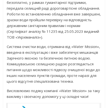
безоплатно, у рамках гуманітарної підтримки,
передала селищній раді дороговартісне обладнання.
Роботи по встановленню обладнання вже завершені,
зразки води пройшли перевірку на відповідність
державним санітарним правилам і нормам
(Сертифікат аналізу № 11235 від 25.05.2023 виданий
ТОВ «Укрхіманаліз»).
Система очистки води, отримана від «Water Mission»,
введена в експлуатацію і вже забезпечує мешканців
Зарічного якісною та безпечною питною водою.
Комишуваською селищною радою розглядається
питання щодо можливості підвозу очищеної води до
інших населених пунктів громади, проте наразі для
цього відсутня спеціалізована техніка.
Висловлюємо подяку компанії «Water Mission» за таку
важливу і своєчасну допомогу у ці складні часи!