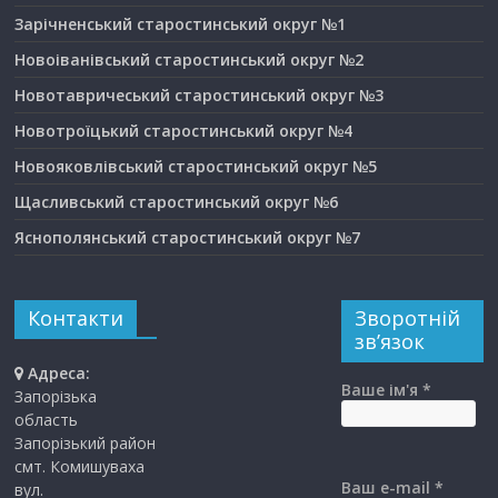
Зарічненський старостинський округ №1
Новоіванівський старостинський округ №2
Новотавричеський старостинський округ №3
Новотроїцький старостинський округ №4
Новояковлівський старостинський округ №5
Щасливський старостинський округ №6
Яснополянський старостинський округ №7
Контакти
Зворотній
зв’язок
Адреса:
Ваше ім'я *
Запорізька
область
Запорізький район
смт. Комишуваха
Ваш e-mail *
вул.