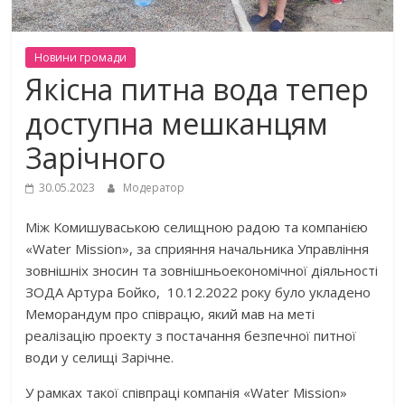
Новини громади
Якісна питна вода тепер
доступна мешканцям
Зарічного
30.05.2023
Модератор
Між Комишуваською селищною радою та компанією
«Water Mission», за сприяння начальника Управління
зовнішніх зносин та зовнішньоекономічної діяльності
ЗОДА Артура Бойко, 10.12.2022 року було укладено
Меморандум про співрацю, який мав на меті
реалізацію проекту з постачання безпечної питної
води у селищі Зарічне.
У рамках такої співпраці компанія «Water Mission»