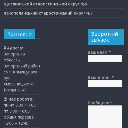
Щасливський старостинський округ №6
Яснополянський старостинський округ №7
Контакти
Зворотній
зв’язок
Адреса:
Ваше ім'я *
Запорізька
область
Запорізький район
смт. Комишуваха
Ваш e-mail *
вул.
Хмельницького
Богдана, 49
Час роботи:
Сообщение
пн-чт 8:00 -17:00;
пт 8:00 -16:00;
обідня перерва
12:00 – 12:45