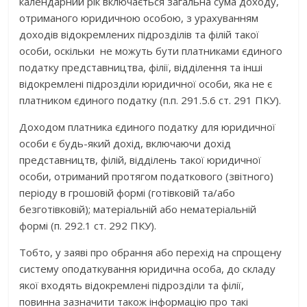
календарний рік включається загальна сума доходу,
отриманого юридичною особою, з урахуванням
доходів відокремлених підрозділів та філій такої
особи, оскільки не можуть бути платниками єдиного
податку представництва, філії, відділення та інші
відокремлені підрозділи юридичної особи, яка не є
платником єдиного податку (п.п. 291.5.6 ст. 291 ПКУ).
Доходом платника єдиного податку для юридичної
особи є будь-який дохід, включаючи дохід
представництв, філій, відділень такої юридичної
особи, отриманий протягом податкового (звітного)
періоду в грошовій формі (готівковій та/або
безготівковій); матеріальній або нематеріальній
формі (п. 292.1 ст. 292 ПКУ).
Тобто, у заяві про обрання або перехід на спрощену
систему оподаткування юридична особа, до складу
якої входять відокремлені підрозділи та філії,
повинна зазначити також інформацію про такі