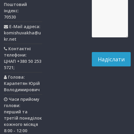
Поштовий
індекс:
70530
E-Mail адреса:
komishuvakha@u
kr.net
Контактні
телефони:
ЦНАП +380 50 253
5721;
Голова:
Карапетян Юрій
Володимирович
Часи прийому
голови:
перший та
третiй понедiлок
кожного мiсяця
8:00 - 12:00