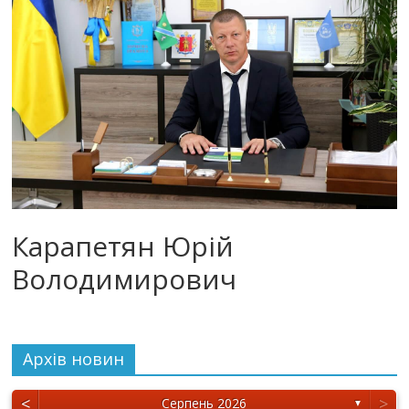
Карапетян Юрій
Володимирович
Архiв новин
<
>
Серпень 2026
▼