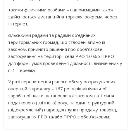
такими фізичними особами – підприємцями також
здійснюється дистанційна торгівля, зокрема, через
Інтернет;
сільськими радами та радами об’єднаних
територіальних громад, що створені згідно із
законом, прийнято рішення про обов’язкове
застосування на території села РРО та/або ПРРО
для форм і умов проведення діяльності, визначених у
п. 1 Переліку.
У разі перевищення річного обсягу розрахункових
операцій з продажу – 167 розмірів мінімальної
заробітної плати, встановленої законом на 1 січня
податкового (звітного) року, на один структурний
(відокремлений) підрозділ (пункт продажу товарів),
застосування РРО та/або ПРРО є обов’язковим.