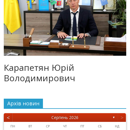
Карапетян Юрій
Володимирович
Архiв новин
<
>
Серпень 2026
▼
ПН
ВТ
СР
ЧТ
ПТ
СБ
НД