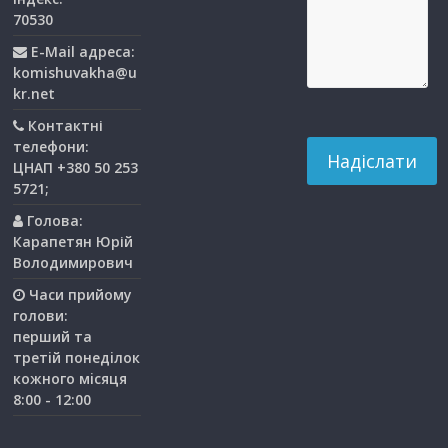
70530
E-Mail адреса:
komishuvakha@u
kr.net
Контактні
телефони:
ЦНАП +380 50 253
5721;
Голова:
Карапетян Юрій
Володимирович
Часи прийому
голови:
перший та
третiй понедiлок
кожного мiсяця
8:00 - 12:00