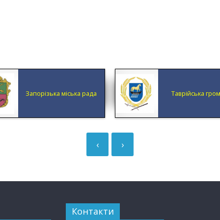
27
29
25
27
23
23
26
29
24
27
29
25
28
23
26
28
24
24
27
23
25
28
23
26
29
24
27
29
25
26
29
25
27
23
25
28
24
26
29
24
27
27
23
26
28
24
26
29
25
27
23
25
28
28
24
27
29
25
27
23
26
28
24
26
29
25
28
23
26
28
24
27
29
25
27
23
24
27
23
25
28
23
26
29
24
27
29
25
25
28
24
26
29
24
27
23
25
28
23
26
26
29
25
27
23
25
28
27
27
28
30
26
28
24
24
27
30
25
28
30
26
29
24
27
29
25
25
28
24
26
29
24
27
30
25
28
30
26
27
30
26
28
24
26
29
25
27
30
25
28
28
24
27
29
25
27
30
26
28
24
26
29
25
28
30
26
28
24
27
29
25
27
30
26
29
24
27
29
25
28
30
26
28
24
25
28
24
26
29
24
27
30
25
28
30
26
26
29
25
27
30
25
28
24
26
29
24
27
27
30
26
28
24
26
29
28
28
29
27
29
25
25
28
31
26
29
27
30
25
28
30
26
26
29
25
27
30
25
28
31
26
29
27
28
31
27
29
25
27
30
26
28
31
26
29
25
28
30
26
28
31
27
29
25
27
30
26
29
27
29
25
28
30
26
28
31
27
30
25
28
30
26
29
27
29
25
26
29
25
27
30
25
28
31
26
29
27
27
30
26
28
31
26
29
25
27
30
25
28
28
31
27
29
25
27
30
29
30
28
30
26
26
29
27
30
28
31
26
29
27
27
30
26
28
31
26
29
27
30
28
29
28
30
26
28
31
27
29
27
30
26
29
27
29
28
30
26
28
31
27
30
28
30
26
29
27
29
28
31
26
29
27
30
28
30
26
27
30
26
28
31
26
29
27
30
28
28
31
27
29
27
30
26
28
31
26
29
28
30
26
28
31
30
31
29
27
27
30
28
31
29
27
30
28
28
31
27
29
27
30
28
31
29
29
27
29
28
30
28
31
27
30
28
30
29
27
29
28
31
29
27
30
28
30
29
27
30
28
31
29
27
28
31
27
29
27
30
28
31
29
28
30
28
31
27
29
27
30
29
27
29
31
30
28
28
31
29
30
28
31
29
28
30
28
31
29
30
30
28
30
29
29
28
31
29
30
28
30
29
30
28
31
29
30
28
31
29
30
28
29
28
30
28
31
29
30
29
29
28
30
28
31
30
28
30
30
30
31
30
30
30
31
30
31
30
31
30
31
30
31
30
30
30
31
30
30
30
31
31
31
31
31
31
31
31
31
31
Запорізька міська рада
Таврійська гро
‹
›
Контакти