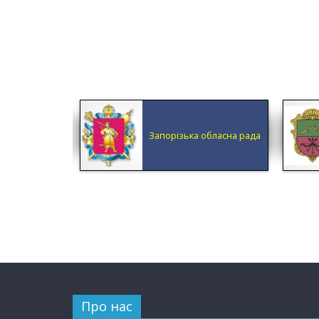
КА ОБЛАСНА
Запорізька обласна рада
ДМІНІСТРАЦІЯ
Про нас