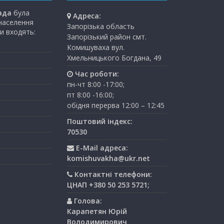
ада
була
Адреса:
 населення
Запорізька область
и входять:
Запорізький район смт.
Комишуваха вул.
Хмельницького Богдана, 49
Час роботи:
пн-чт 8:00 -17:00;
пт 8:00 -16:00;
обідня перерва 12:00 – 12:45
Поштовий індекс:
70530
E-Mail адреса:
komishuvakha@ukr.net
Контактні телефони:
ЦНАП +380 50 253 5721;
Голова:
Карапетян Юрій
Володимирович