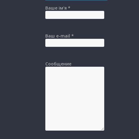
Ваше ім'я *
Ваш e-mail *
Сообщение