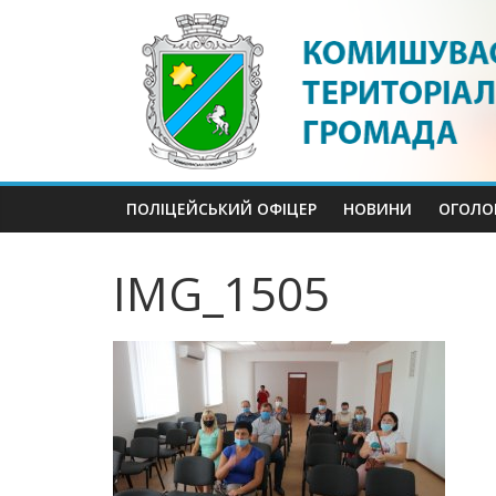
Skip
to
content
ПОЛІЦЕЙСЬКИЙ ОФІЦЕР
НОВИНИ
ОГОЛО
IMG_1505