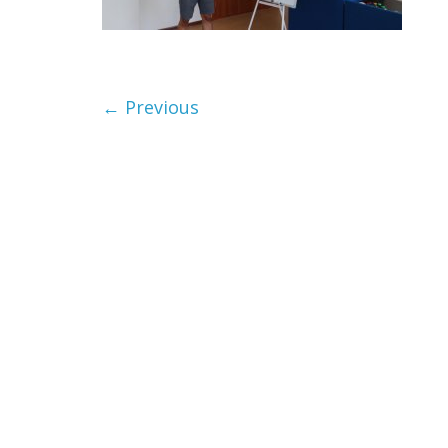
← Previous