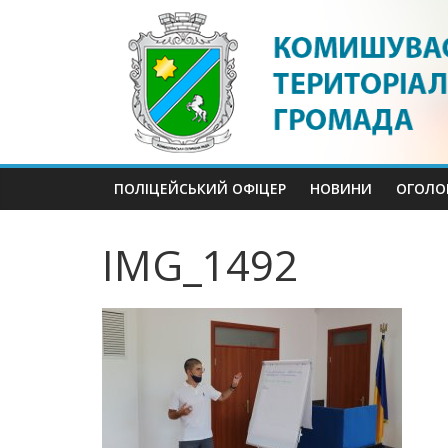
Skip
to
content
ПОЛІЦЕЙСЬКИЙ ОФІЦЕР
НОВИНИ
ОГОЛО
IMG_1492