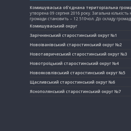
Комишуваська об’єднана територіальна гром
утворена 09 серпня 2016 року. Загальна кількість
громади становить – 12 510чол. До складу громад
Комишуваський округ
Зарічненський старостинський округ №1
Новоіванівський старостинський округ №2
Новотавричеський старостинський округ №3
Новотроїцький старостинський округ №4
Новояковлівський старостинський округ №5
Щасливський старостинський округ №6
Яснополянський старостинський округ №7