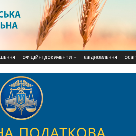
ШЕННЯ
ОФІЦІЙНІ ДОКУМЕНТИ
ЄВІДНОВЛЕННЯ
ОСВI