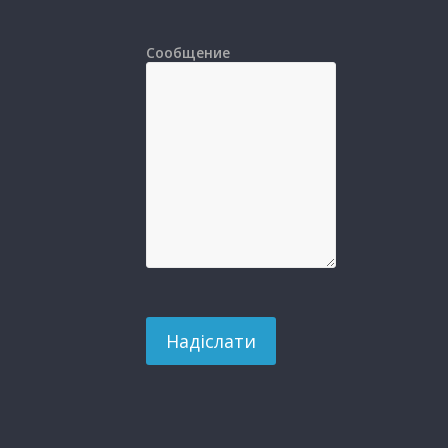
Сообщение