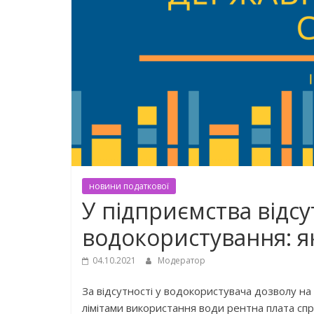
новини податкової
У підприємства відсу
водокористування: я
04.10.2021
Модератор
За відсутності у водокористувача дозволу н
лімітами використання води рентна плата спр