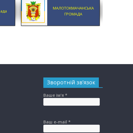
ЬКА
Запорізька районна
державна адміністрація
РОМАДА
Зворотній зв’язок
Ваше ім'я *
Ваш e-mail *