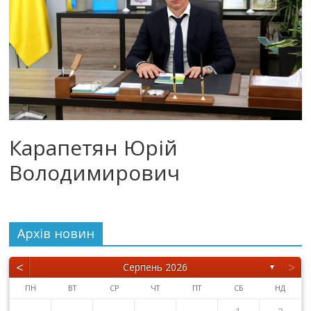
Карапетян Юрій
Володимирович
Архiв новин
<
>
Серпень 2026
▼
ПН
ВТ
СР
ЧТ
ПТ
СБ
НД