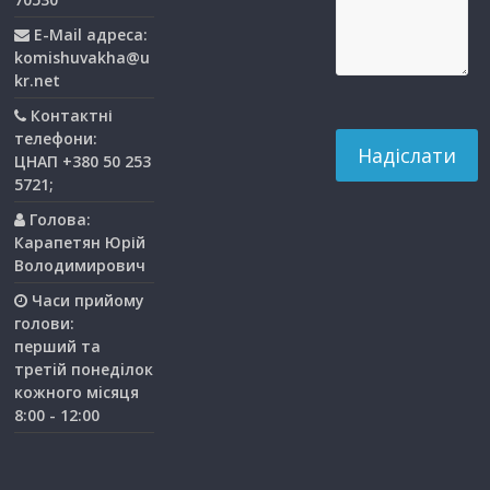
E-Mail адреса:
komishuvakha@u
kr.net
Контактні
телефони:
ЦНАП +380 50 253
5721;
Голова:
Карапетян Юрій
Володимирович
Часи прийому
голови:
перший та
третiй понедiлок
кожного мiсяця
8:00 - 12:00