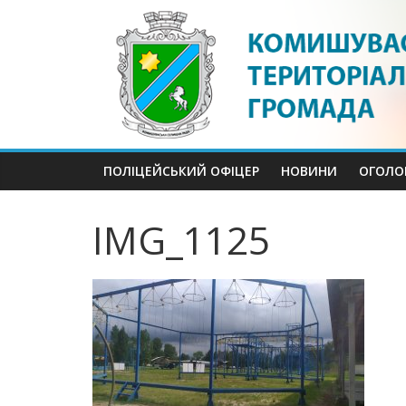
Skip
to
content
ПОЛІЦЕЙСЬКИЙ ОФІЦЕР
НОВИНИ
ОГОЛО
IMG_1125