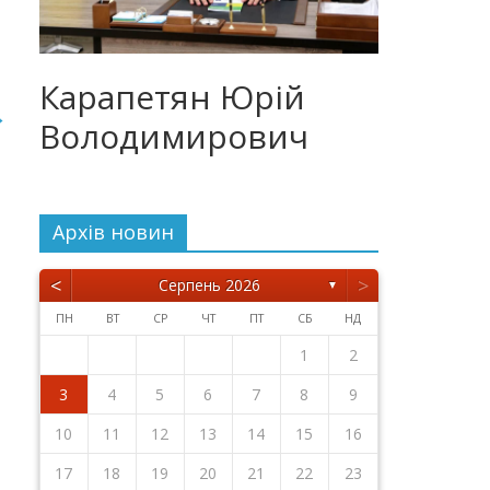
Карапетян Юрій
→
Володимирович
Архiв новин
<
>
Серпень 2026
▼
ПН
ВТ
СР
ЧТ
ПТ
СБ
НД
5
7
3
5
1
1
4
7
2
5
7
3
6
1
4
6
2
2
5
1
3
6
1
4
7
2
5
7
3
4
7
3
5
1
3
6
2
4
7
2
5
5
1
4
6
2
4
7
3
5
1
3
6
6
2
5
7
3
5
1
4
6
2
4
7
7
3
6
1
4
6
2
5
7
3
5
1
2
5
1
3
6
1
4
7
2
5
7
3
3
6
2
4
7
2
5
1
3
6
1
4
4
7
3
5
1
3
6
5
5
1
2
12
14
10
12
11
14
12
14
10
13
11
13
12
10
13
11
14
12
14
10
11
14
10
12
10
13
11
14
12
12
11
13
11
14
10
12
10
13
13
12
14
10
12
11
13
11
14
14
10
13
11
13
12
14
10
12
12
10
13
11
14
12
14
10
10
13
11
14
12
10
13
11
11
14
10
12
10
13
12
12
8
8
9
8
9
9
8
8
9
8
9
9
8
9
8
9
8
9
8
9
8
9
8
8
9
9
9
8
8
8
3
4
5
6
7
8
9
19
21
17
19
15
15
18
21
16
19
21
17
20
15
18
20
16
16
19
15
17
20
15
18
21
16
19
21
17
18
21
17
19
15
17
20
16
18
21
16
19
19
15
18
20
16
18
21
17
19
15
17
20
20
16
19
21
17
19
15
18
20
16
18
21
21
17
20
15
18
20
16
19
21
17
19
15
16
19
15
17
20
15
18
21
16
19
21
17
17
20
16
18
21
16
19
15
17
20
15
18
18
21
17
19
15
17
20
19
19
10
11
12
13
14
15
16
26
28
24
26
22
22
25
28
23
26
28
24
27
22
25
27
23
23
26
22
24
27
22
25
28
23
26
28
24
25
28
24
26
22
24
27
23
25
28
23
26
26
22
25
27
23
25
28
24
26
22
24
27
27
23
26
28
24
26
22
25
27
23
25
28
28
24
27
22
25
27
23
26
28
24
26
22
23
26
22
24
27
22
25
28
23
26
28
24
24
27
23
25
28
23
26
22
24
27
22
25
25
28
24
26
22
24
27
26
26
17
18
19
20
21
22
23