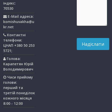
індекс:
70530
E-Mail адреса:
komishuvakha@u
kr.net
Контактні
телефони:
ЦНАП +380 50 253
5721;
Голова:
Карапетян Юрій
Володимирович
Часи прийому
голови:
перший та
третiй понедiлок
кожного мiсяця
8:00 - 12:00