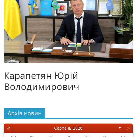
Карапетян Юрій
Володимирович
Архiв новин
<
>
Серпень 2026
▼