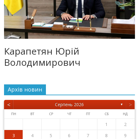
Карапетян Юрій
Володимирович
Архiв новин
<
>
Серпень 2026
▼
ПН
ВТ
СР
ЧТ
ПТ
СБ
НД
1
2
3
4
5
6
7
8
9