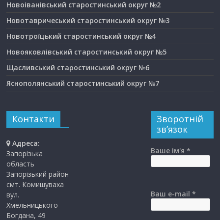
Новоіванівський старостинський округ №2
Новотавричеський старостинський округ №3
Новотроїцький старостинський округ №4
Новояковлівський старостинський округ №5
Щасливський старостинський округ №6
Яснополянський старостинський округ №7
Контакти
Зворотній
зв’язок
Адреса:
Ваше ім'я *
Запорізька
область
Запорізький район
смт. Комишуваха
Ваш e-mail *
вул.
Хмельницького
Богдана, 49