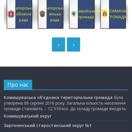
КА
Запорізька
Запорізька
А
Таврійська
МАЛОТОКМАЧАНС
обласна
міська
А
громада
ГРОМАДА
рада
рада
ЦІЯ
‹
›
Про нас
Комишуваська об’єднана територіальна громада
була
утворена 09 серпня 2016 року. Загальна кількість населення
громади становить – 12 510чол. До складу громади входять:
Комишуваський округ
Зарічненський старостинський округ №1