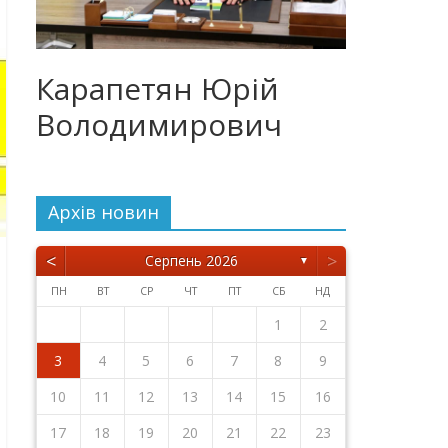
Карапетян Юрій
Володимирович
Архiв новин
<
>
Серпень 2026
▼
ПН
ВТ
СР
ЧТ
ПТ
СБ
НД
5
7
3
5
1
1
4
7
2
5
7
3
6
1
4
6
2
2
5
1
3
6
1
4
7
2
5
7
3
4
7
3
5
1
3
6
2
4
7
2
5
5
1
4
6
2
4
7
3
5
1
3
6
6
2
5
7
3
5
1
4
6
2
4
7
7
3
6
1
4
6
2
5
7
3
5
1
2
5
1
3
6
1
4
7
2
5
7
3
3
6
2
4
7
2
5
1
3
6
1
4
4
7
3
5
1
3
6
5
5
1
2
12
14
10
12
11
14
12
14
10
13
11
13
12
10
13
11
14
12
14
10
11
14
10
12
10
13
11
14
12
12
11
13
11
14
10
12
10
13
13
12
14
10
12
11
13
11
14
14
10
13
11
13
12
14
10
12
12
10
13
11
14
12
14
10
10
13
11
14
12
10
13
11
11
14
10
12
10
13
12
12
8
8
9
8
9
9
8
8
9
8
9
9
8
9
8
9
8
9
8
9
8
9
8
8
9
9
9
8
8
8
3
4
5
6
7
8
9
19
21
17
19
15
15
18
21
16
19
21
17
20
15
18
20
16
16
19
15
17
20
15
18
21
16
19
21
17
18
21
17
19
15
17
20
16
18
21
16
19
19
15
18
20
16
18
21
17
19
15
17
20
20
16
19
21
17
19
15
18
20
16
18
21
21
17
20
15
18
20
16
19
21
17
19
15
16
19
15
17
20
15
18
21
16
19
21
17
17
20
16
18
21
16
19
15
17
20
15
18
18
21
17
19
15
17
20
19
19
10
11
12
13
14
15
16
26
28
24
26
22
22
25
28
23
26
28
24
27
22
25
27
23
23
26
22
24
27
22
25
28
23
26
28
24
25
28
24
26
22
24
27
23
25
28
23
26
26
22
25
27
23
25
28
24
26
22
24
27
27
23
26
28
24
26
22
25
27
23
25
28
28
24
27
22
25
27
23
26
28
24
26
22
23
26
22
24
27
22
25
28
23
26
28
24
24
27
23
25
28
23
26
22
24
27
22
25
25
28
24
26
22
24
27
26
26
17
18
19
20
21
22
23