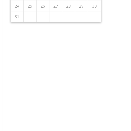
31
29
30
31
29
30
29
29
30
31
31
29
30
30
29
30
31
29
30
31
29
30
31
29
30
31
29
29
29
30
31
30
30
29
29
31
29
24
25
26
27
28
29
30
31