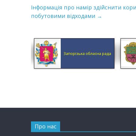
Інформація про намір здійснити кори
побутовими відходами
→
КА ОБЛАСНА
Запорізька обласна рада
ДМІНІСТРАЦІЯ
Про нас