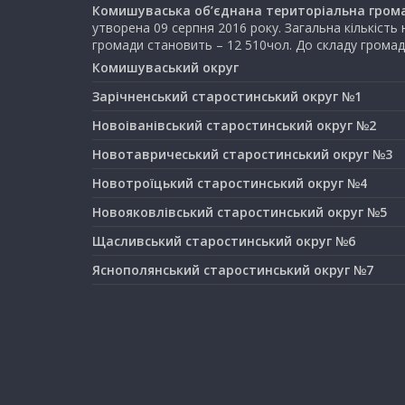
Комишуваська об’єднана територіальна гром
утворена 09 серпня 2016 року. Загальна кількість
громади становить – 12 510чол. До складу громад
Комишуваський округ
Зарічненський старостинський округ №1
Новоіванівський старостинський округ №2
Новотавричеський старостинський округ №3
Новотроїцький старостинський округ №4
Новояковлівський старостинський округ №5
Щасливський старостинський округ №6
Яснополянський старостинський округ №7