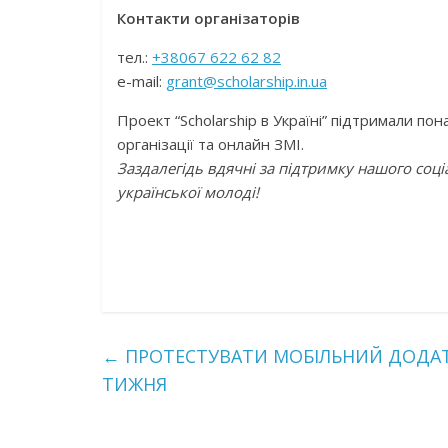
Контакти організаторів
тел.:
+38067 622 62 82
e-mail:
grant@scholarship.in.ua
Проект “Scholarship в Україні” підтримали пон
організації та онлайн ЗМІ.
Заздалегідь вдячні за підтримку нашого соці
української молоді!
←
ПРОТЕСТУВАТИ МОБІЛЬНИЙ ДОДАТО
ТИЖНЯ