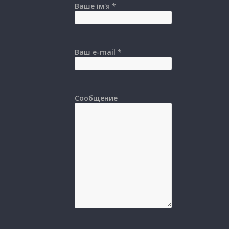
Ваше ім'я *
Ваш e-mail *
Сообщение