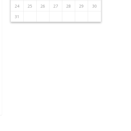
31
29
30
31
29
30
29
29
30
31
31
29
30
30
29
30
31
29
30
31
29
30
31
29
30
31
29
29
29
30
31
30
30
29
29
31
29
24
25
26
27
28
29
30
31