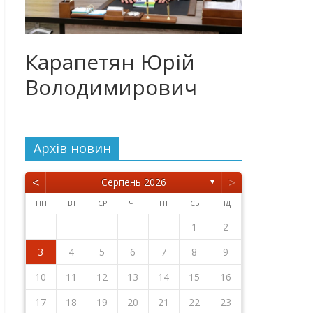
Карапетян Юрій
Володимирович
Архiв новин
<
>
Серпень 2026
▼
ПН
ВТ
СР
ЧТ
ПТ
СБ
НД
5
7
3
5
1
1
4
7
2
5
7
3
6
1
4
6
2
2
5
1
3
6
1
4
7
2
5
7
3
4
7
3
5
1
3
6
2
4
7
2
5
5
1
4
6
2
4
7
3
5
1
3
6
6
2
5
7
3
5
1
4
6
2
4
7
7
3
6
1
4
6
2
5
7
3
5
1
2
5
1
3
6
1
4
7
2
5
7
3
3
6
2
4
7
2
5
1
3
6
1
4
4
7
3
5
1
3
6
5
5
1
2
12
14
10
12
11
14
12
14
10
13
11
13
12
10
13
11
14
12
14
10
11
14
10
12
10
13
11
14
12
12
11
13
11
14
10
12
10
13
13
12
14
10
12
11
13
11
14
14
10
13
11
13
12
14
10
12
12
10
13
11
14
12
14
10
10
13
11
14
12
10
13
11
11
14
10
12
10
13
12
12
8
8
9
8
9
9
8
8
9
8
9
9
8
9
8
9
8
9
8
9
8
9
8
8
9
9
9
8
8
8
3
4
5
6
7
8
9
19
21
17
19
15
15
18
21
16
19
21
17
20
15
18
20
16
16
19
15
17
20
15
18
21
16
19
21
17
18
21
17
19
15
17
20
16
18
21
16
19
19
15
18
20
16
18
21
17
19
15
17
20
20
16
19
21
17
19
15
18
20
16
18
21
21
17
20
15
18
20
16
19
21
17
19
15
16
19
15
17
20
15
18
21
16
19
21
17
17
20
16
18
21
16
19
15
17
20
15
18
18
21
17
19
15
17
20
19
19
10
11
12
13
14
15
16
26
28
24
26
22
22
25
28
23
26
28
24
27
22
25
27
23
23
26
22
24
27
22
25
28
23
26
28
24
25
28
24
26
22
24
27
23
25
28
23
26
26
22
25
27
23
25
28
24
26
22
24
27
27
23
26
28
24
26
22
25
27
23
25
28
28
24
27
22
25
27
23
26
28
24
26
22
23
26
22
24
27
22
25
28
23
26
28
24
24
27
23
25
28
23
26
22
24
27
22
25
25
28
24
26
22
24
27
26
26
17
18
19
20
21
22
23