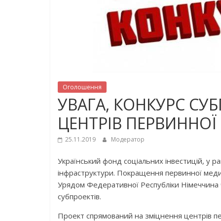
Оголошення
УВАГА, КОНКУРС СУБ
ЦЕНТРІВ ПЕРВИННО
25.11.2019
Модератор
Український фонд соціальних інвестицій, у р
інфраструктури. Покращення первинної медици
Урядом Федеративної Республіки Німеччина 
субпроектів.
Проект спрямований на зміцнення центрів п