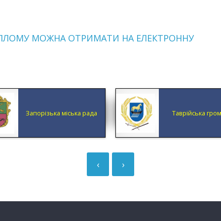
ИПЛОМУ МОЖНА ОТРИМАТИ НА ЕЛЕКТРОННУ
Запорізька міська рада
Таврійська гро
‹
›