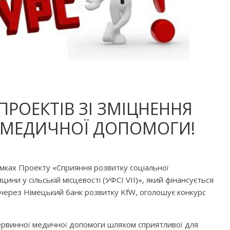
ПРОЕКТІВ ЗІ ЗМІЦНЕННЯ
Ї МЕДИЧНОЇ ДОПОМОГИ!
1
1
1
1
1
1
1
1
1
1
1
1
1
1
1
1
2
2
2
1
1
1
2
2
2
1
2
1
2
1
1
2
1
2
2
1
1
2
1
2
2
1
2
1
2
1
1
3
1
3
1
3
2
2
1
2
3
1
3
3
1
2
3
1
1
2
3
1
2
2
1
3
1
2
3
3
2
2
1
3
1
1
2
3
1
3
2
3
1
2
3
1
2
1
1
2
4
2
1
4
2
4
3
1
3
2
3
1
4
2
4
1
4
2
3
1
4
2
2
1
3
1
4
2
3
3
2
4
2
1
3
1
4
4
3
1
3
2
4
2
2
3
1
4
2
4
3
1
4
2
3
1
1
4
2
3
2
2
3
5
1
3
2
5
3
5
1
4
2
4
3
1
4
2
5
3
5
1
2
5
1
3
1
4
2
5
3
3
2
4
2
5
1
3
1
4
4
3
5
1
3
2
4
2
5
5
1
4
2
4
3
5
1
3
3
1
4
2
5
3
5
1
1
4
2
5
3
1
4
2
2
5
1
3
1
4
3
3
4
6
2
4
3
6
1
4
6
2
5
3
5
1
1
4
2
5
3
6
1
4
6
2
3
6
2
4
2
5
1
3
6
1
4
4
3
5
1
3
6
2
4
2
5
5
1
4
6
2
4
3
5
1
3
6
6
2
5
3
5
1
4
6
2
4
1
4
2
5
3
6
1
4
6
2
2
5
1
3
6
1
4
2
5
3
3
6
2
4
2
5
4
4
амках Проекту «Сприяння розвитку соціальної
ни у сільській місцевості (УФСІ VIІ)», який фінансується
6
8
4
6
2
2
5
8
3
6
8
4
7
2
5
7
3
3
6
2
4
7
2
5
8
3
6
8
4
5
8
4
6
2
4
7
3
5
8
3
6
6
2
5
7
3
5
8
4
6
2
4
7
7
3
6
8
4
6
2
5
7
3
5
8
8
4
7
2
5
7
3
6
8
4
6
2
3
6
2
4
7
2
5
8
3
6
8
4
4
7
3
5
8
3
6
2
4
7
2
5
5
8
4
6
2
4
7
6
6
7
9
5
7
3
3
6
9
4
7
9
5
8
3
6
8
4
4
7
3
5
8
3
6
9
4
7
9
5
6
9
5
7
3
5
8
4
6
9
4
7
7
3
6
8
4
6
9
5
7
3
5
8
8
4
7
9
5
7
3
6
8
4
6
9
9
5
8
3
6
8
4
7
9
5
7
3
4
7
3
5
8
3
6
9
4
7
9
5
5
8
4
6
9
4
7
3
5
8
3
6
6
9
5
7
3
5
8
7
7
10
10
10
10
10
10
10
10
10
10
10
10
10
10
10
10
8
6
8
4
4
7
5
8
6
9
4
7
9
5
5
8
4
6
9
4
7
5
8
6
7
6
8
4
6
9
5
7
5
8
8
4
7
9
5
7
6
8
4
6
9
9
5
8
6
8
4
7
9
5
7
6
9
4
7
9
5
8
6
8
4
5
8
4
6
9
4
7
5
8
6
6
9
5
7
5
8
4
6
9
4
7
7
6
8
4
6
9
8
8
11
11
11
10
10
10
11
11
11
10
11
10
11
10
10
11
10
11
11
10
10
11
10
11
11
10
11
10
11
10
9
7
9
5
5
8
6
9
7
5
8
6
6
9
5
7
5
8
6
9
7
8
7
9
5
7
6
8
6
9
9
5
8
6
8
7
9
5
7
6
9
7
9
5
8
6
8
7
5
8
6
9
7
9
5
6
9
5
7
5
8
6
9
7
7
6
8
6
9
5
7
5
8
8
7
9
5
7
9
9
10
12
10
12
10
12
11
11
10
11
12
10
12
12
10
11
12
10
10
11
12
10
11
11
10
12
10
11
12
12
11
11
10
12
10
10
11
12
10
12
11
12
10
11
12
10
11
10
10
8
6
6
9
7
8
6
9
7
7
6
8
6
9
7
8
9
8
6
8
7
9
7
6
9
7
9
8
6
8
7
8
6
9
7
9
8
6
9
7
8
6
7
6
8
6
9
7
8
8
7
9
7
6
8
6
9
9
8
6
8
11
13
11
10
13
11
13
12
10
12
11
12
10
13
11
13
10
13
11
12
10
13
11
11
10
12
10
13
11
12
12
11
13
11
10
12
10
13
13
12
10
12
11
13
11
11
12
10
13
11
13
12
10
13
11
12
10
10
13
11
12
11
11
9
7
7
8
9
7
8
8
7
9
7
8
9
9
7
9
8
8
7
8
9
7
9
8
9
7
8
9
7
8
9
7
8
7
9
7
8
9
9
8
8
7
9
7
9
7
9
через Німецький банк розвитку KfW, оголошує конкурс
13
15
11
13
12
15
10
13
15
11
14
12
14
10
10
13
11
14
12
15
10
13
15
11
12
15
11
13
11
14
10
12
15
10
13
13
12
14
10
12
15
11
13
11
14
14
10
13
15
11
13
12
14
10
12
15
15
11
14
12
14
10
13
15
11
13
10
13
11
14
12
15
10
13
15
11
11
14
10
12
15
10
13
11
14
12
12
15
11
13
11
14
13
13
9
9
9
9
9
9
9
9
9
9
9
9
9
9
9
9
14
16
12
14
10
10
13
16
11
14
16
12
15
10
13
15
11
11
14
10
12
15
10
13
16
11
14
16
12
13
16
12
14
10
12
15
11
13
16
11
14
14
10
13
15
11
13
16
12
14
10
12
15
15
11
14
16
12
14
10
13
15
11
13
16
16
12
15
10
13
15
11
14
16
12
14
10
11
14
10
12
15
10
13
16
11
14
16
12
12
15
11
13
16
11
14
10
12
15
10
13
13
16
12
14
10
12
15
14
14
15
17
13
15
11
11
14
17
12
15
17
13
16
11
14
16
12
12
15
11
13
16
11
14
17
12
15
17
13
14
17
13
15
11
13
16
12
14
17
12
15
15
11
14
16
12
14
17
13
15
11
13
16
16
12
15
17
13
15
11
14
16
12
14
17
17
13
16
11
14
16
12
15
17
13
15
11
12
15
11
13
16
11
14
17
12
15
17
13
13
16
12
14
17
12
15
11
13
16
11
14
14
17
13
15
11
13
16
15
15
16
18
14
16
12
12
15
18
13
16
18
14
17
12
15
17
13
13
16
12
14
17
12
15
18
13
16
18
14
15
18
14
16
12
14
17
13
15
18
13
16
16
12
15
17
13
15
18
14
16
12
14
17
17
13
16
18
14
16
12
15
17
13
15
18
18
14
17
12
15
17
13
16
18
14
16
12
13
16
12
14
17
12
15
18
13
16
18
14
14
17
13
15
18
13
16
12
14
17
12
15
15
18
14
16
12
14
17
16
16
17
19
15
17
13
13
16
19
14
17
19
15
18
13
16
18
14
14
17
13
15
18
13
16
19
14
17
19
15
16
19
15
17
13
15
18
14
16
19
14
17
17
13
16
18
14
16
19
15
17
13
15
18
18
14
17
19
15
17
13
16
18
14
16
19
19
15
18
13
16
18
14
17
19
15
17
13
14
17
13
15
18
13
16
19
14
17
19
15
15
18
14
16
19
14
17
13
15
18
13
16
16
19
15
17
13
15
18
17
17
18
20
16
18
14
14
17
20
15
18
20
16
19
14
17
19
15
15
18
14
16
19
14
17
20
15
18
20
16
17
20
16
18
14
16
19
15
17
20
15
18
18
14
17
19
15
17
20
16
18
14
16
19
19
15
18
20
16
18
14
17
19
15
17
20
20
16
19
14
17
19
15
18
20
16
18
14
15
18
14
16
19
14
17
20
15
18
20
16
16
19
15
17
20
15
18
14
16
19
14
17
17
20
16
18
14
16
19
18
18
20
22
18
20
16
16
19
22
17
20
22
18
21
16
19
21
17
17
20
16
18
21
16
19
22
17
20
22
18
19
22
18
20
16
18
21
17
19
22
17
20
20
16
19
21
17
19
22
18
20
16
18
21
21
17
20
22
18
20
16
19
21
17
19
22
22
18
21
16
19
21
17
20
22
18
20
16
17
20
16
18
21
16
19
22
17
20
22
18
18
21
17
19
22
17
20
16
18
21
16
19
19
22
18
20
16
18
21
20
20
21
23
19
21
17
17
20
23
18
21
23
19
22
17
20
22
18
18
21
17
19
22
17
20
23
18
21
23
19
20
23
19
21
17
19
22
18
20
23
18
21
21
17
20
22
18
20
23
19
21
17
19
22
22
18
21
23
19
21
17
20
22
18
20
23
23
19
22
17
20
22
18
21
23
19
21
17
18
21
17
19
22
17
20
23
18
21
23
19
19
22
18
20
23
18
21
17
19
22
17
20
20
23
19
21
17
19
22
21
21
22
24
20
22
18
18
21
24
19
22
24
20
23
18
21
23
19
19
22
18
20
23
18
21
24
19
22
24
20
21
24
20
22
18
20
23
19
21
24
19
22
22
18
21
23
19
21
24
20
22
18
20
23
23
19
22
24
20
22
18
21
23
19
21
24
24
20
23
18
21
23
19
22
24
20
22
18
19
22
18
20
23
18
21
24
19
22
24
20
20
23
19
21
24
19
22
18
20
23
18
21
21
24
20
22
18
20
23
22
22
23
25
21
23
19
19
22
25
20
23
25
21
24
19
22
24
20
20
23
19
21
24
19
22
25
20
23
25
21
22
25
21
23
19
21
24
20
22
25
20
23
23
19
22
24
20
22
25
21
23
19
21
24
24
20
23
25
21
23
19
22
24
20
22
25
25
21
24
19
22
24
20
23
25
21
23
19
20
23
19
21
24
19
22
25
20
23
25
21
21
24
20
22
25
20
23
19
21
24
19
22
22
25
21
23
19
21
24
23
23
24
26
22
24
20
20
23
26
21
24
26
22
25
20
23
25
21
21
24
20
22
25
20
23
26
21
24
26
22
23
26
22
24
20
22
25
21
23
26
21
24
24
20
23
25
21
23
26
22
24
20
22
25
25
21
24
26
22
24
20
23
25
21
23
26
26
22
25
20
23
25
21
24
26
22
24
20
21
24
20
22
25
20
23
26
21
24
26
22
22
25
21
23
26
21
24
20
22
25
20
23
23
26
22
24
20
22
25
24
24
25
27
23
25
21
21
24
27
22
25
27
23
26
21
24
26
22
22
25
21
23
26
21
24
27
22
25
27
23
24
27
23
25
21
23
26
22
24
27
22
25
25
21
24
26
22
24
27
23
25
21
23
26
26
22
25
27
23
25
21
24
26
22
24
27
27
23
26
21
24
26
22
25
27
23
25
21
22
25
21
23
26
21
24
27
22
25
27
23
23
26
22
24
27
22
25
21
23
26
21
24
24
27
23
25
21
23
26
25
25
ервинної медичної допомоги шляхом сприятливої для