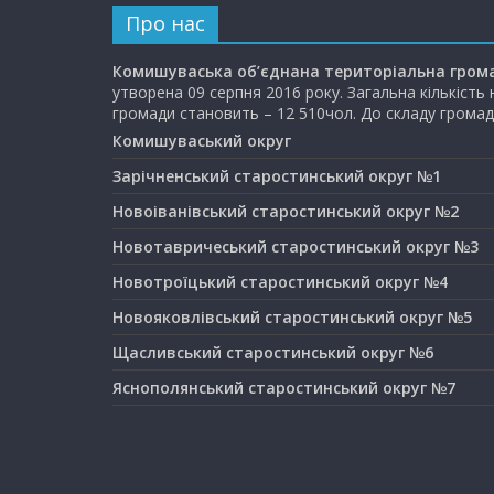
Про нас
Комишуваська об’єднана територіальна гром
утворена 09 серпня 2016 року. Загальна кількість
громади становить – 12 510чол. До складу громад
Комишуваський округ
Зарічненський старостинський округ №1
Новоіванівський старостинський округ №2
Новотавричеський старостинський округ №3
Новотроїцький старостинський округ №4
Новояковлівський старостинський округ №5
Щасливський старостинський округ №6
Яснополянський старостинський округ №7