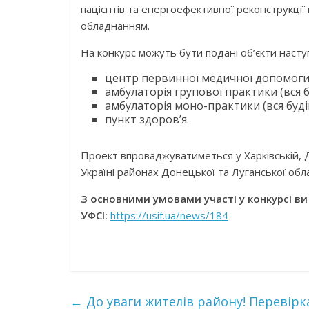
пацієнтів та енергоефективної реконструкції
обладнанням.
На конкурс можуть бути подані об’єкти наступ
центр первинної медичної допомоги
амбулаторія групової практики (вся бу
амбулаторія моно-практики (вся будівл
пункт здоров’я.
Проект впроваджуватиметься у Харківській, Д
Україні районах Донецької та Луганської обл
З основними умовами участі у конкурсі в
УФСІ:
https://usif.ua/news/184
←
До уваги жителів району! Перевірк