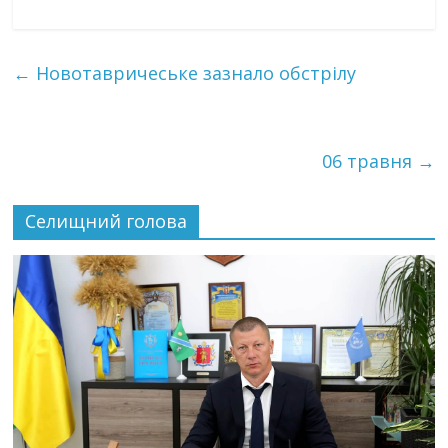
←
Новотавричеське зазнало обстрілу
06 травня
→
Селищний голова