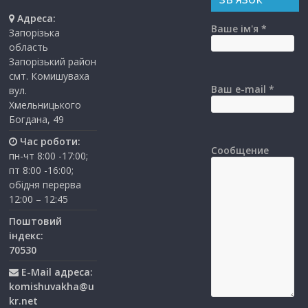
Адреса:
Ваше ім'я *
Запорізька
область
Запорізький район
смт. Комишуваха
Ваш e-mail *
вул.
Хмельницького
Богдана, 49
Час роботи:
Сообщение
пн-чт 8:00 -17:00;
пт 8:00 -16:00;
обідня перерва
12:00 – 12:45
Поштовий
індекс:
70530
E-Mail адреса:
komishuvakha@u
kr.net