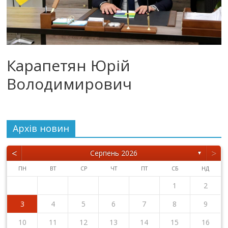
Карапетян Юрій
Володимирович
Архiв новин
<
>
Серпень 2026
▼
ПН
ВТ
СР
ЧТ
ПТ
СБ
НД
1
2
3
4
5
6
7
8
9
10
11
12
13
14
15
16