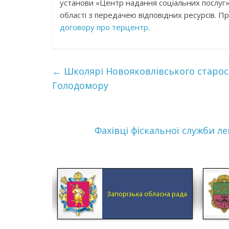
установи «Центр надання соціальних послуг» 
області з передачею відповідних ресурсів. П
договору про терцентр
.
←
Школярі Новояковлівського старос
Голодомору
Фахівці фіскальної служби л
КА ОБЛАСНА
Запорізька обласна рада
ДМІНІСТРАЦІЯ