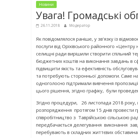
Новини
Увага! Громадські об
26.11.2018
Модератор
Як повідомлялося раніше, у зв’язку із відмо
послуги від Оріхівського районного «Центру
селищні ради вирішили створити спільний те
бюджетних коштів на виконання завдань в с
підвищити якість та ефективність обслуговув
та потребують сторонньої допомоги. Саме на ц
одноголосно підтримали вивчення пропозиції 
цього рішення, згідно графіку, були провед
Згідно процедури, 26 листопада 2018 року,
розпорядження протягом 15 днів провести г
співробітництво з Таврійською сільською рад
передбачається делегування виконання зав
перебувають в складних життєвих обставина