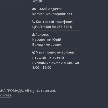
70530
E-Mail адреса:
komishuvakha@ukr.net
Контактні телефони:
ЦНАП +380 50 253 5721;
Голова:
Карапетян Юрій
Володимирович
Часи прийому голови:
перший та третiй
понедiлок кожного мiсяця
8:00 - 12:00
ЬНА ГРОМАДА
. All rights reserved.
dPress
.