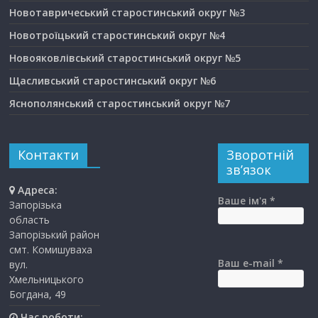
Новотавричеський старостинський округ №3
Новотроїцький старостинський округ №4
Новояковлівський старостинський округ №5
Щасливський старостинський округ №6
Яснополянський старостинський округ №7
Контакти
Зворотній
зв’язок
Адреса:
Ваше ім'я *
Запорізька
область
Запорізький район
смт. Комишуваха
Ваш e-mail *
вул.
Хмельницького
Богдана, 49
Час роботи: