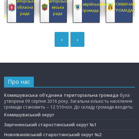
Запорізька
Запорізька
А
Таврійська
МАЛОТОКМАЧАНС
обласна
міська
А
громада
ГРОМАДА
рада
рада
ЦІЯ
‹
›
Про нас
Комишуваська об’єднана територіальна громада
була
утворена 09 серпня 2016 року. Загальна кількість населення
громади становить – 12 510чол. До складу громади входять:
Комишуваський округ
Зарічненський старостинський округ №1
Новоіванівський старостинський округ №2