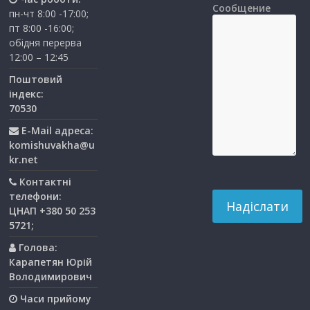
Сообщение
пн-чт 8:00 -17:00;
пт 8:00 -16:00;
обідня перерва
12:00 – 12:45
Поштовий
індекс:
70530
E-Mail адреса:
komishuvakha@u
kr.net
Контактні
телефони:
ЦНАП +380 50 253
5721;
Голова:
Карапетян Юрій
Володимирович
Часи прийому