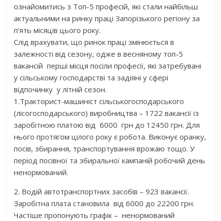
ознайомитись з Топ-5 професій, які стали найбільш
актуальними на ринку праці Запорізького регіону за
п’ять місяців цього року.
Слід врахувати, що ринок праці змінюється в
залежності від сезону, одже в весняному топ-5
вакансій перші місця посіли професії, які затребувані
у сільському господарстві та задіяні у сфері
відпочинку у літній сезон.
1.Тракторист-машиніст сільськогосподарського
(лісогосподарського) виробництва – 1722 вакансії із
заробітною платою від 6000 грн до 12450 грн. Для
нього протягом цілого року є робота. Виконує оранку,
посів, збирання, транспортування врожаю тощо. У
період посівної та збиральної кампаній робочий день
ненормований.
2. Водій автотранспортних засобів – 923 вакансії.
Заробітна плата становила від 6000 до 22200 грн.
Частіше пропонують графік – ненормований