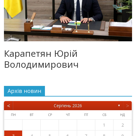
Карапетян Юрій
Володимирович
Архiв новин
<
>
Серпень 2026
▼
ПН
ВТ
СР
ЧТ
ПТ
СБ
НД
1
2
3
4
5
6
7
8
9