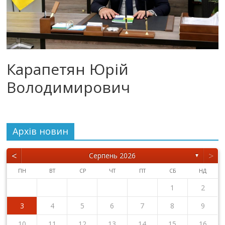
Карапетян Юрій
Володимирович
Архiв новин
<
>
Серпень 2026
▼
ПН
ВТ
СР
ЧТ
ПТ
СБ
НД
1
2
3
4
5
6
7
8
9
10
11
12
13
14
15
16