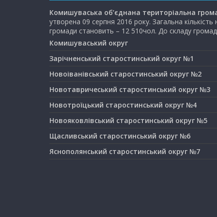
Комишуваська об’єднана територіальна гром
утворена 09 серпня 2016 року. Загальна кількість
громади становить – 12 510чол. До складу громад
Комишуваський округ
Зарічненський старостинський округ №1
Новоіванівський старостинський округ №2
Новотавричеський старостинський округ №3
Новотроїцький старостинський округ №4
Новояковлівський старостинський округ №5
Щасливський старостинський округ №6
Яснополянський старостинський округ №7