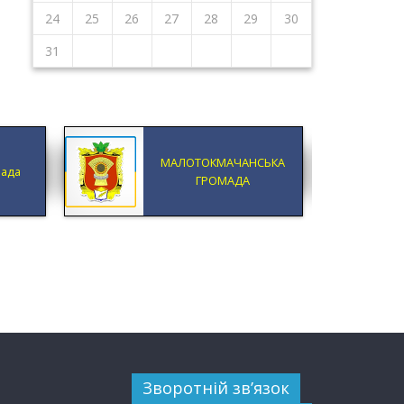
31
29
30
31
29
30
29
29
30
31
31
29
30
30
29
30
31
29
30
31
29
30
31
29
30
31
29
29
29
30
31
30
30
29
29
31
29
24
25
26
27
28
29
30
31
МАЛОТОКМАЧАНСЬКА
мада
ГРОМАДА
Зворотній зв’язок