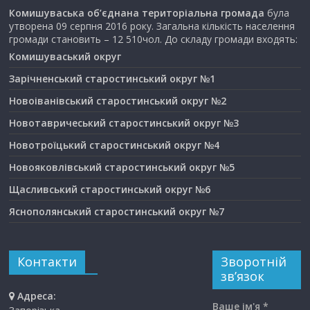
Комишуваська об’єднана територіальна громада
була
утворена 09 серпня 2016 року. Загальна кількість населення
громади становить – 12 510чол. До складу громади входять:
Комишуваський округ
Зарічненський старостинський округ №1
Новоіванівський старостинський округ №2
Новотавричеський старостинський округ №3
Новотроїцький старостинський округ №4
Новояковлівський старостинський округ №5
Щасливський старостинський округ №6
Яснополянський старостинський округ №7
Контакти
Зворотній
зв’язок
Адреса:
Ваше ім'я *