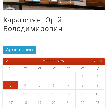
Карапетян Юрій
Володимирович
Архiв новин
<
>
Серпень 2026
▼
ПН
ВТ
СР
ЧТ
ПТ
СБ
НД
1
2
3
4
5
6
7
8
9
10
11
12
13
14
15
16
17
18
19
20
21
22
23