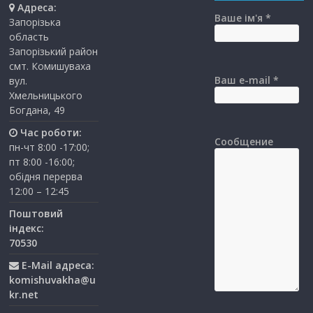
Адреса:
Ваше ім'я *
Запорізька
область
Запорізький район
смт. Комишуваха
Ваш e-mail *
вул.
Хмельницького
Богдана, 49
Час роботи:
Сообщение
пн-чт 8:00 -17:00;
пт 8:00 -16:00;
обідня перерва
12:00 – 12:45
Поштовий
індекс:
70530
E-Mail адреса:
komishuvakha@u
kr.net