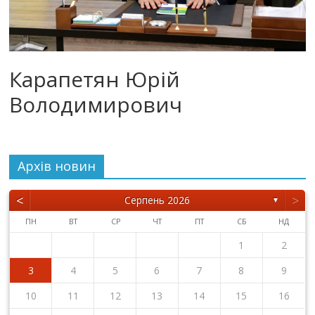
Карапетян Юрій
Володимирович
Архiв новин
<
>
Серпень 2026
▼
ПН
ВТ
СР
ЧТ
ПТ
СБ
НД
1
2
3
4
5
6
7
8
9
10
11
12
13
14
15
16