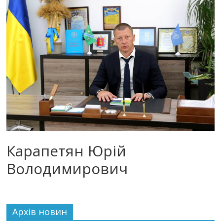
Карапетян Юрій
Володимирович
Архiв новин