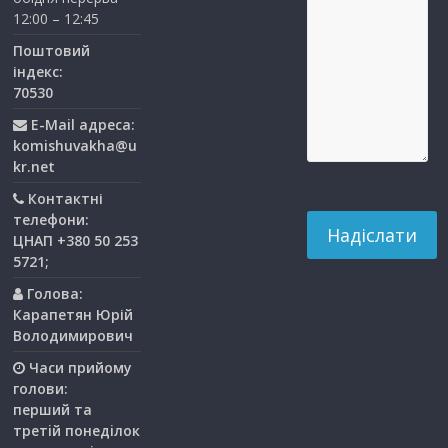
12:00 – 12:45
Поштовий
індекс:
70530
E-Mail адреса:
komishuvakha@u
kr.net
Контактні
телефони:
ЦНАП +380 50 253
5721;
Голова:
Карапетян Юрій
Володимирович
Часи прийому
голови:
перший та
третiй понедiлок