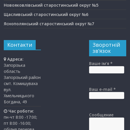
Новояковлівський старостинський округ №5
Щасливський старостинський округ №6
Яснополянський старостинський округ №7
Контакти
Зворотній
зв’язок
Адреса:
Ваше ім'я *
Запорізька
область
Запорізький район
смт. Комишуваха
Ваш e-mail *
вул.
Хмельницького
Богдана, 49
Час роботи:
Сообщение
пн-чт 8:00 -17:00;
пт 8:00 -16:00;
обідня перерва