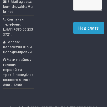
E-Mail адреса:
komishuvakha@u
kr.net
Контактні
телефони:
ЦНАП +380 50 253
5721;
Голова:
Карапетян Юрій
Володимирович
Часи прийому
голови:
перший та
третiй понедiлок
кожного мiсяця
8:00 - 12:00