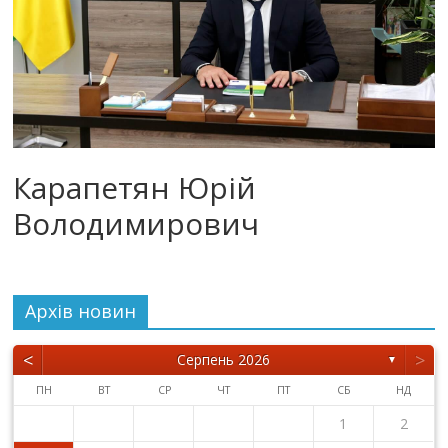
Карапетян Юрій
Володимирович
Архiв новин
<
>
Серпень 2026
▼
ПН
ВТ
СР
ЧТ
ПТ
СБ
НД
1
2