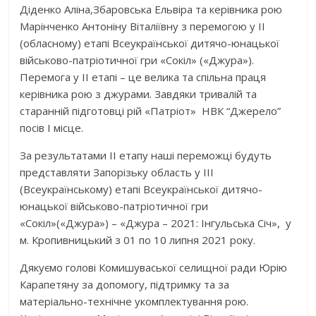
Діденко Аліна,Збаровська Ельвіра та керівника рою
Марінченко Антоніну Віталіївну з перемогою у ІІ
(обласному) етапі Всеукраїнської дитячо-юнацької
військово-патріотичної гри «Сокіл» («Джура»).
Перемога у ІІ етапі – це велика та спільна праця
керівника рою з джурами. Завдяки тривалій та
старанній підготовці рій «Патріот» НВК “Джерело”
посів І місце.
За результатами ІІ етапу наші переможці будуть
представляти Запорізьку область у ІІІ
(Всеукраїнському) етапі Всеукраїнської дитячо-
юнацької військово-патріотичної гри
«Сокіл»(«Джура») – «Джура – 2021: Інгульська Січ», у
м. Кропивницький з 01 по 10 липня 2021 року.
Дякуємо голові Комишуваської селищної ради Юрію
Карапетяну за допомогу, підтримку та за
матеріально-технічне укомплектування рою.