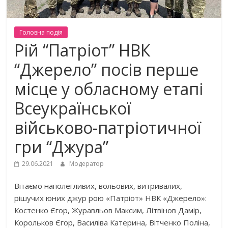
Головна подiя
Рій “Патріот” НВК
“Джерело” посів перше
місце у обласному етапі
Всеукраїнської
військово-патріотичної
гри “Джура”
29.06.2021
Модератор
Вітаємо наполегливих, вольових, витривалих,
рішучих юних джур рою «Патріот» НВК «Джерело»:
Костенко Єгор, Журавльов Максим, Літвінов Дамір,
Корольков Єгор, Василіва Катерина, Вітченко Поліна,