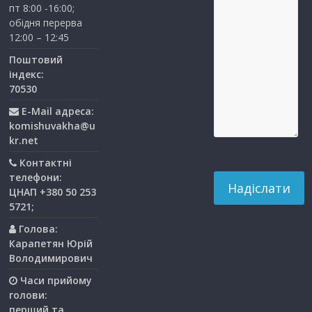
пт 8:00 -16:00;
обідня перерва
12:00 – 12:45
Поштовий
індекс:
70530
E-Mail адреса:
komishuvakha@u
kr.net
Контактні
телефони:
ЦНАП +380 50 253
5721;
Голова:
Карапетян Юрій
Володимирович
Часи прийому
голови:
перший та