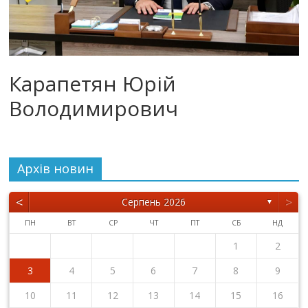
Карапетян Юрій
Володимирович
Архiв новин
<
>
Серпень 2026
▼
ПН
ВТ
СР
ЧТ
ПТ
СБ
НД
1
2
3
4
5
6
7
8
9
10
11
12
13
14
15
16