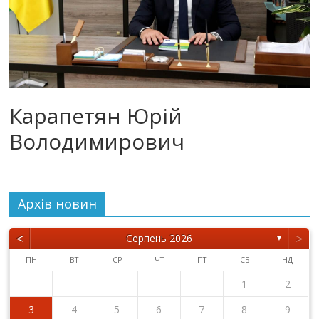
Карапетян Юрій
Володимирович
Архiв новин
<
>
Серпень 2026
▼
ПН
ВТ
СР
ЧТ
ПТ
СБ
НД
1
2
3
4
5
6
7
8
9