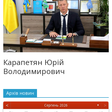
Карапетян Юрій
Володимирович
Архiв новин
<
>
Серпень 2026
▼