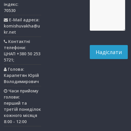
індекс:
70530
E-Mail адреса:
komishuvakha@u
kr.net
Контактні
телефони:
ЦНАП +380 50 253
5721;
Голова:
Карапетян Юрій
Володимирович
Часи прийому
голови:
перший та
третiй понедiлок
кожного мiсяця
8:00 - 12:00