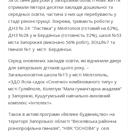
отримали півтора десятки закладів дошкільної та
середньої освіти, частина з них ще перебувають у
стадії реконструкції. Зокрема, тривають роботи у
ДНЗ № 24 “Ластівка” у Мелітополі (готовий на 62%),
ДНЗ №28 у м Бердянськ (готовність 32%), школі №53
міста Запоріжжя (виконано 56% робіт), ЗОШ№7 та
гімназії №1 у місті Бердянськ.
Серед оновлених закладів освіти, які відчинили двері
для запорізьких дітлахів цього року, –
Загальноосвітня школа №15 у місті Мелітополь,
«ЗДО Ясла-садок «Сонечко» комбінованого типу» у
місті Гуляйполе, Колегіум “Мала гуманітарна академія”
у Запоріжжі, Кушугумський навчально-виховний
комплекс «Інтелект».
Також в активі програми «Велике будівництво» на
території Запорізької області “Веселівська районна
різнопрофільна гімназія”, “НВК “ОСНОВА” у селі