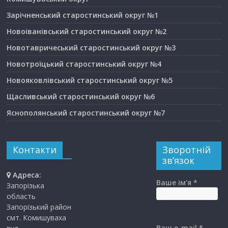
Зарічненський старостинський округ №1
Новоіванівський старостинський округ №2
Новотавричеський старостинський округ №3
Новотроїцький старостинський округ №4
Новояковлівський старостинський округ №5
Щасливський старостинський округ №6
Яснополянський старостинський округ №7
Контакти
Зворотній
зв’язок
Адреса:
Ваше ім'я *
Запорізька
область
Запорізький район
смт. Комишуваха
Ваш e-mail *