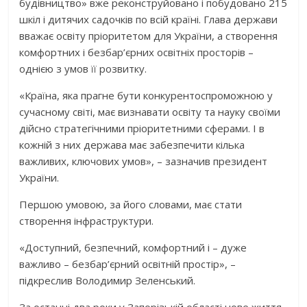
будівництво» вже реконструйовано і побудовано 215
шкіл і дитячих садочків по всій країні. Глава держави
вважає освіту пріоритетом для України, а створення
комфортних і безбар’єрних освітніх просторів –
однією з умов її розвитку.
«Країна, яка прагне бути конкурентоспроможною у
сучасному світі, має визнавати освіту та науку своїми
дійсно стратегічними пріоритетними сферами. І в
кожній з них держава має забезпечити кілька
важливих, ключових умов», – зазначив президент
України.
Першою умовою, за його словами, має стати
створення інфраструктури.
«Доступний, безпечний, комфортний і – дуже
важливо – безбар’єрний освітній простір», –
підкреслив Володимир Зеленський.
За останні два роки у Запорізькій області нове життя