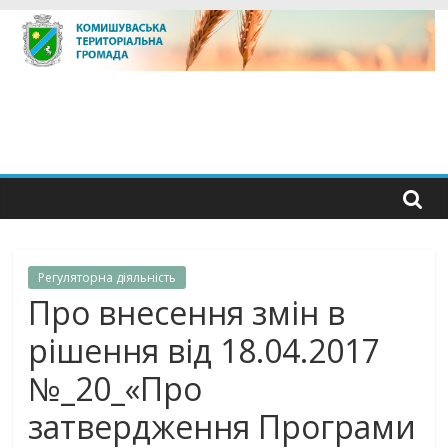
Skip
to
content
Регуляторна дiяльнiсть
Про внесення змін в
рішення від 18.04.2017
№_20_«Про
затвердження Програми