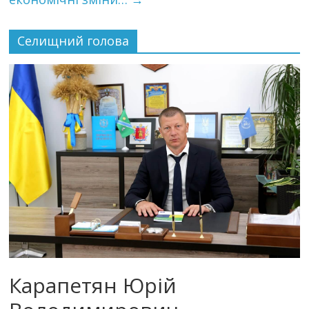
Селищний голова
Карапетян Юрій