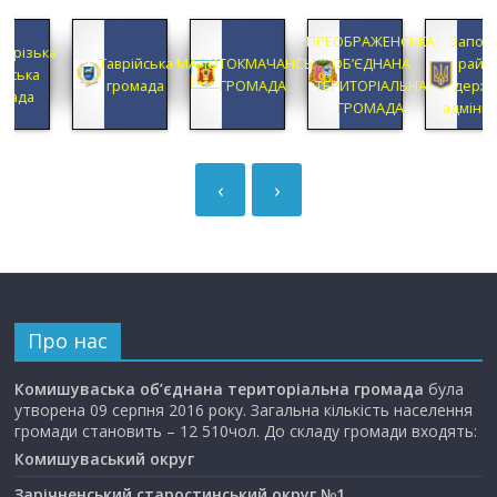
ПРЕОБРАЖЕНСЬКА
Запорізька
ка
Таврійська
МАЛОТОКМАЧАНСЬКА
ОБ’ЄДНАНА
районна
громада
ГРОМАДА
ТЕРИТОРІАЛЬНА
державна
ГРОМАДА
адміністрація
‹
›
Про нас
Комишуваська об’єднана територіальна громада
була
утворена 09 серпня 2016 року. Загальна кількість населення
громади становить – 12 510чол. До складу громади входять:
Комишуваський округ
Зарічненський старостинський округ №1