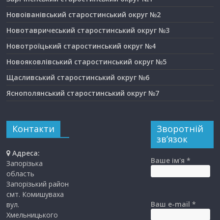
Новоіванівський старостинський округ №2
Новотавричеський старостинський округ №3
Новотроїцький старостинський округ №4
Новояковлівський старостинський округ №5
Щасливський старостинський округ №6
Яснополянський старостинський округ №7
Контакти
Зворотній
зв’язок
Адреса:
Ваше ім'я *
Запорізька
область
Запорізький район
смт. Комишуваха
Ваш e-mail *
вул.
Хмельницького