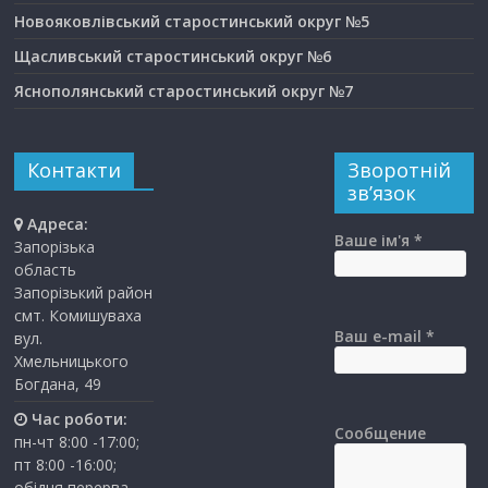
Новояковлівський старостинський округ №5
Щасливський старостинський округ №6
Яснополянський старостинський округ №7
Контакти
Зворотній
зв’язок
Адреса:
Ваше ім'я *
Запорізька
область
Запорізький район
смт. Комишуваха
Ваш e-mail *
вул.
Хмельницького
Богдана, 49
Час роботи:
Сообщение
пн-чт 8:00 -17:00;
пт 8:00 -16:00;
обідня перерва