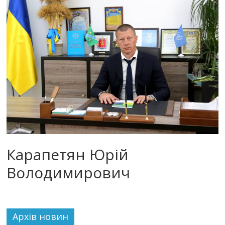
Карапетян Юрій
Володимирович
Архiв новин