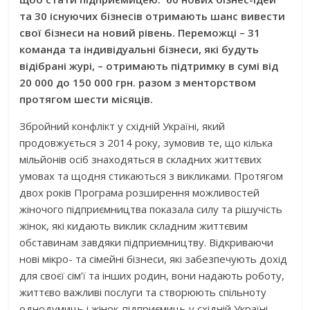
та 30 існуючих бізнесів
отримають шанс вивести
свої бізнеси на новий рівень.
Переможці – 31
команда та індивіду
а
льні бізнеси, які будуть
відібрані журі,
–
отримають підтримку в сумі
від
20 000 до 150 000 грн
.
разом з
менторством
протягом шести місяців.
Збройний конфлікт у східній Україні, який
продовжується з 2014 року, зумовив те, що кілька
мільйонів осіб знаходяться в складних життєвих
умовах та щодня стикаються з викликами. Протягом
двох років Програма розширення можливостей
жіночого підприємництва показала силу та рішучість
жінок, які кидають виклик складним життєвим
обставинам завдяки підприємництву. Відкриваючи
нові мікро- та сімейні бізнеси, які забезпечують дохід
для своєї сім’ї та інших родин, вони надають роботу,
життєво важливі послуги та створюють спільноту
однодумиць і жінок-підприємиць у східній Україні.