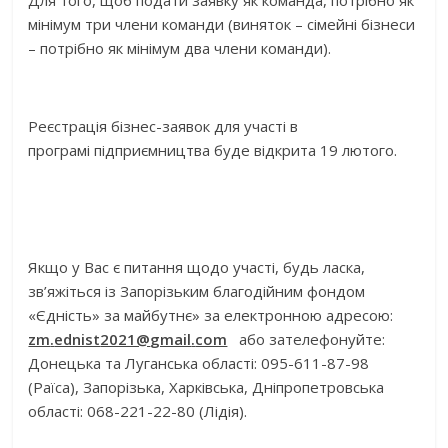
Для того, щоб подати заявку як команда, потрібно як
мінімум три члени команди (виняток – сімейні бізнеси
– потрібно як мінімум два члени команди).
Реєстрація бізнес-заявок для участі в
програмі підприємництва буде відкрита 19 лютого.
Якщо у Вас є питання щодо участі, будь ласка,
зв’яжіться із Запорізьким благодійним фондом
«Єдність» за майбутнє» за електронною адресою:
zm
.
ednist
2021@
gmail
.
com
або зателефонуйте:
Донецька та Луганська області: 095-611-87-98
(Раїса), Запорізька, Харківська, Дніпропетровська
області: 068-221-22-80 (Лідія).