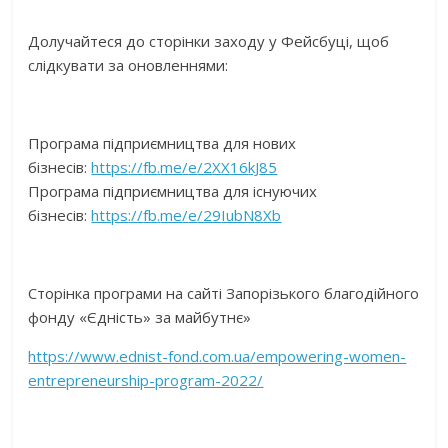
Долучайтеся до сторінки заходу у Фейсбуці, щоб
слідкувати за оновленнями:
Програма підприємництва для нових
бізнесів:
https
://
fb
.
me
/
e
/2
XX
16
kJ
85
Програма підприємництва для існуючих
бізнесів:
https
://
fb
.
me
/
e
/29
IubN
8
Xb
Сторінка програми на сайті Запорізького благодійного
фонду «Єдність» за майбутнє»
https://www.ednist-fond.com.ua/empowering-women-
entrepreneurship-program-2022/