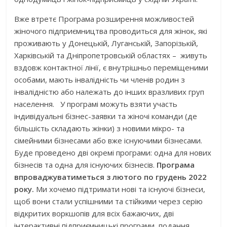
Вже втретє Програма розширення можливостей
жіночого підприємництва проводиться для жінок, які
проживають у Донецькій, Луганській, Запорізькій,
Харківській та Дніпропетровській областях – живуть
вздовж контактної лінії, є внутрішньо переміщеними
особами, мають інвалідність чи членів родин з
інвалідністю або належать до інших вразливих груп
населення. У програмі можуть взяти участь
індивідуальні бізнес-заявки та жіночі команди (де
більшість складають жінки) з новими мікро- та
сімейними бізнесами або вже існуючими бізнесами.
Буде проведено дві окремі програми: одна для нових
бізнесів та одна для існуючих бізнесів.
Програма
впроваджуватиметься з лютого по грудень
2022
року
.
Ми хочемо підтримати нові та існуючі бізнеси,
щоб вони стали успішними та стійкими через серію
відкритих воркшопів для всіх бажаючих, дві
інтерактивні підприємницькі програми, подання