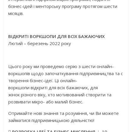
бізнес-ідей і менторську програму протягом шести
місяців.
ВІДКРИТІ ВОРКШОПИ ДЛЯ ВСІХ БАЖАЮЧИХ
Лютий – березень 2022 року
Цього року ми проведемо серію з шести онлайн-
воркшопів щодо започаткування підприємництва та с
творення бізнес-ідеї. Ці онлайн-
воркшопи відкриті для всіх бажаючих, для
жінок різного віку, хто мотивований створити та
розвивати мікро- або малий бізнес.
Отримайте нові знання та розуміння, чи Ви можете
займатися підприємницькою діяльністю!

РОЗРОБКА ІДЕЇ ТА БІЗНЕС-МИСЛЕННЯ
︱ 19