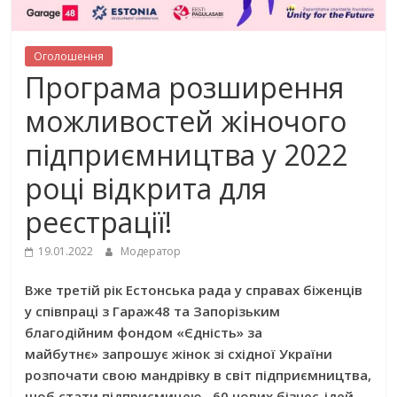
Оголошення
Програма розширення
можливостей жіночого
підприємництва у 2022
році відкрита для
реєстрації!
19.01.2022
Модератор
Вже третій рік
Естонська рада у справах біженців
у співпраці з Гараж48
та Запорізьким
благодійним фондом «Єдність» за
майбутнє»
запрошує
жінок зі східної України
розпочати свою мандрівку в світ під
приємництва,
щоб стати
підприєм
ицею
.
60 нових бізнес-ідей