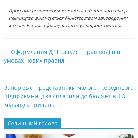
Програма
розширення
можливостей
жіночого
підпр
иємництва
фінансується
Міністерством
закородонни
х
справ
Естонії
з фонду
розвитку
співробітництва
.
←
Оформлення ДТП: захист прав водіїв в
умовах нових правил
Запорізькі представники малого і середнього
підприємництва сплатили до бюджетів 1,8
мільярда гривень
→
Селищний голова