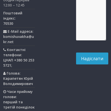
12:00 – 12:45
Поштовий
індекс:
70530
E-Mail адреса:
komishuvakha@u
kr.net
Контактні
телефони:
ЦНАП +380 50 253
5721;
Голова:
Карапетян Юрій
Володимирович
Часи прийому
голови:
перший та
третiй понедiлок