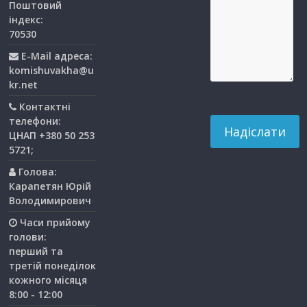
Поштовий
індекс:
70530
E-Mail адреса:
komishuvakha@u
kr.net
Контактні
телефони:
ЦНАП +380 50 253
5721;
Голова:
Карапетян Юрій
Володимирович
Часи прийому
голови:
перший та
третiй понедiлок
кожного мiсяця
8:00 - 12:00