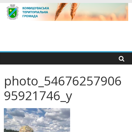
Skip
to
content
photo_54676257906
95921746_y