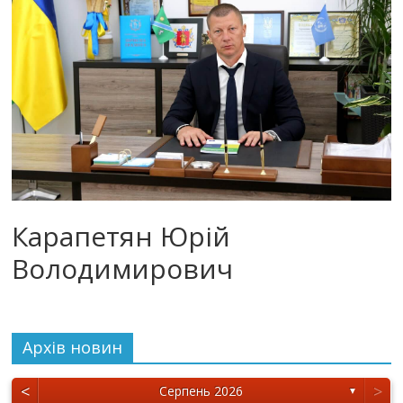
Карапетян Юрій
Володимирович
Архiв новин
<
>
Серпень 2026
▼