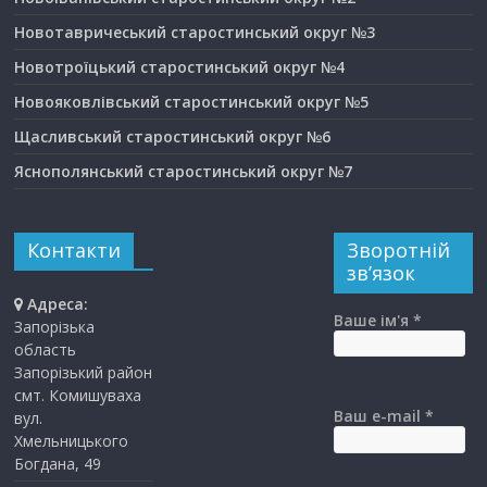
Новотавричеський старостинський округ №3
Новотроїцький старостинський округ №4
Новояковлівський старостинський округ №5
Щасливський старостинський округ №6
Яснополянський старостинський округ №7
Контакти
Зворотній
зв’язок
Адреса:
Ваше ім'я *
Запорізька
область
Запорізький район
смт. Комишуваха
Ваш e-mail *
вул.
Хмельницького
Богдана, 49