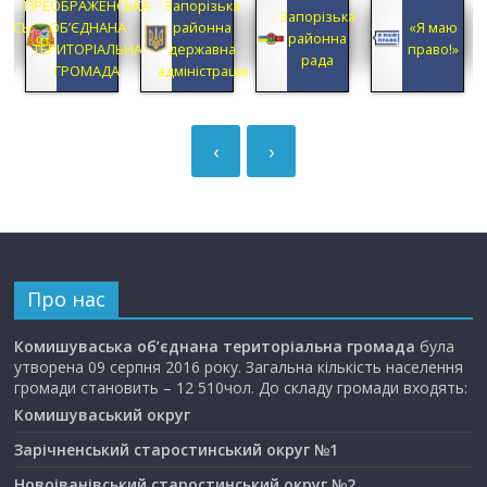
ПРЕОБРАЖЕНСЬКА
Запорізька
Запорізька
АНСЬКА
ОБ’ЄДНАНА
районна
«Я маю
районна
А
ТЕРИТОРІАЛЬНА
державна
право!»
рада
ГРОМАДА
адміністрація
‹
›
Про нас
Комишуваська об’єднана територіальна громада
була
утворена 09 серпня 2016 року. Загальна кількість населення
громади становить – 12 510чол. До складу громади входять:
Комишуваський округ
Зарічненський старостинський округ №1
Новоіванівський старостинський округ №2