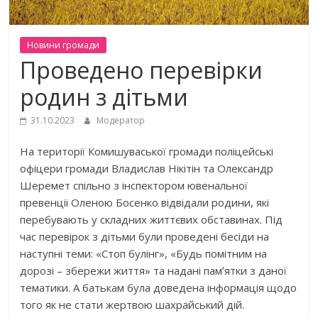
Новини громади
Проведено перевірки
родин з дітьми
31.10.2023
Модератор
На території Комишуваської громади поліцейські
офіцери громади Владислав Нікітін та Олександр
Шеремет спільно з інспектором ювенальної
превенціі Оленою Босенко відвідали родини, які
перебувають у складних життєвих обставинах. Під
час перевірок з дітьми були проведені бесіди на
наступні теми: «Стоп булінг», «Будь помітним на
дорозі – збережи життя» та надані памʼятки з даної
тематики. А батькам була доведена інформація щодо
того як не стати жертвою шахрайський дій.