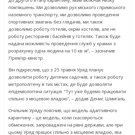
до другого етапу карантину, який включає низку
пом’якшень. Ми дозволимо рух міського і приміського
наземного транспорту, ми дозволимо проведення
спортивних змагань без глядачів, ми також
дозволимо роботу готелів, окрім хостелів, але не
роботу ресторанів і басейнів у готелях. Також буде
надана можливість проведення служб у храмах з
розрахунку одна людина на 10 кв. м”, – зазначив
Прем’єр-міністр.
Він підкреслив, що з 25 травня Уряд планує
дозволити роботу дитячих садочків, а також роботу
метрополітену в тих містах, де буде дозволяти
епідеміологічна ситуація. “Тут уже будемо працювати
спільно з місцевою владою”, – додав Денис Шмигаль.
Очільник Уряду пояснив, що модель адаптивного
карантину – це модель, коли скасовуються
обмеження, запроваджені на рівні держави, але при
цьому Уряд працює спільно з місцевою владою, яка