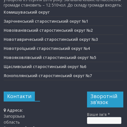
громади становить – 12 510чол. До складу громади входять:
Комишуваський округ
Зарічненський старостинський округ №1
Новоіванівський старостинський округ №2
Новотавричеський старостинський округ №3
Новотроїцький старостинський округ №4
Новояковлівський старостинський округ №5
Щасливський старостинський округ №6
Яснополянський старостинський округ №7
Контакти
Зворотній
зв’язок
Адреса:
Ваше ім'я *
Запорізька
область