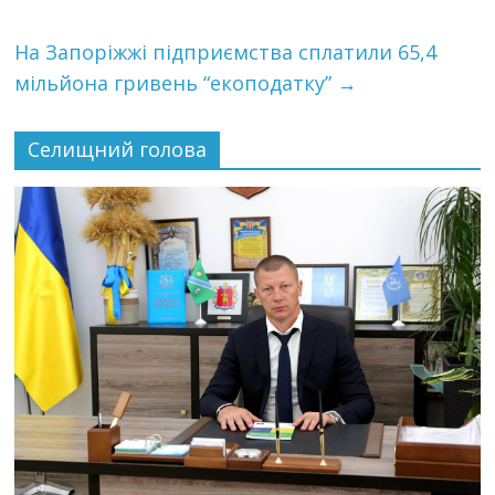
На Запоріжжі підприємства сплатили 65,4
мільйона гривень “екоподатку”
→
Селищний голова