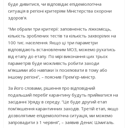
буде дивитися, чи відповідає епідеміологічна
ситуація в регіоні критеріям Міністерства охорони
здоров’я.
“Ми обрали три критерії: заповненість ліжкомісць,
кількість зроблених тестів та кількість захворілих на
100 тис. населення. Якщо ці три параметри
відповідають встановленим МОЗ, можемо рухатись
від етапу до етапу. По мірі виконання цих трьох
параметрів буде можливість робити заходи
м’якшими або навпаки їх посилювати в тому або
іншому регіоні”, – пояснив Прем’єр-міністр.
За його словами, рішення про відповідний
подальший перебіг карантину будуть прийматися на
засіданні Уряду в середу. “Це буде другий етап
пом’якшення карантинних заходів. Третій етап, якщо
дозволятиме епідеміологічна ситуація, ми можемо
запровадити з 1 червня”, – заявив Денис Шмигаль.