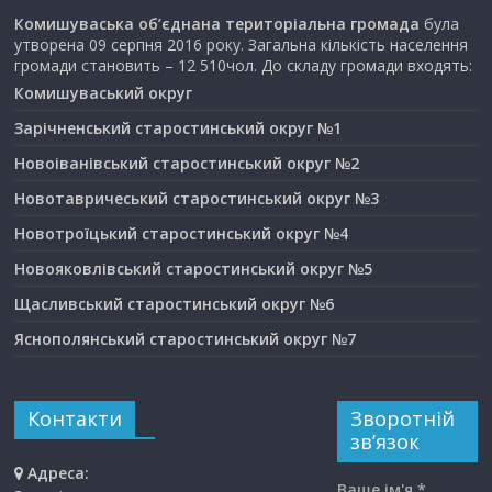
Комишуваська об’єднана територіальна громада
була
утворена 09 серпня 2016 року. Загальна кількість населення
громади становить – 12 510чол. До складу громади входять:
Комишуваський округ
Зарічненський старостинський округ №1
Новоіванівський старостинський округ №2
Новотавричеський старостинський округ №3
Новотроїцький старостинський округ №4
Новояковлівський старостинський округ №5
Щасливський старостинський округ №6
Яснополянський старостинський округ №7
Контакти
Зворотній
зв’язок
Адреса:
Ваше ім'я *